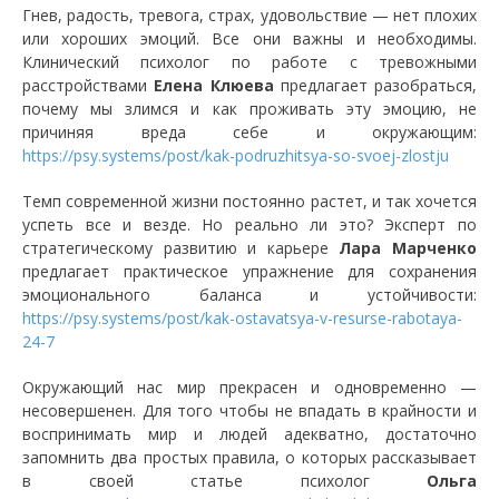
Гнев, радость, тревога, страх, удовольствие — нет плохих
или хороших эмоций. Все они важны и необходимы.
Клинический психолог по работе с тревожными
расстройствами
Елена Клюева
предлагает разобраться,
почему мы злимся и как проживать эту эмоцию, не
причиняя вреда себе и окружающим:
https://psy.systems/post/kak-podruzhitsya-so-svoej-zlostju
Темп современной жизни постоянно растет, и так хочется
успеть все и везде. Но реально ли это? Эксперт по
стратегическому развитию и карьере
Лара Марченко
предлагает практическое упражнение для сохранения
эмоционального баланса и устойчивости:
https://psy.systems/post/kak-ostavatsya-v-resurse-rabotaya-
24-7
Окружающий нас мир прекрасен и одновременно —
несовершенен. Для того чтобы не впадать в крайности и
воспринимать мир и людей адекватно, достаточно
запомнить два простых правила, о которых рассказывает
в своей статье психолог
Ольга