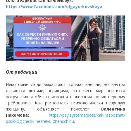
Ольга Юрковская на Фейсбук:
https://www.facebook.com/olgayurkovskaya
От редакции
Некоторые люди вырастают только внешне, но внутри
остаются детьми, верящими, что весь мир вертится
вокруг них и обязан исполнять желания по их первому
требованию. Как распознать психологически незрелую
женщину, объясняет психолог
Валентина
Пахомова:
https://psy.systems/post/kak-raspoznat-
psixologicheski-nezrelyu-zhenschinu
.