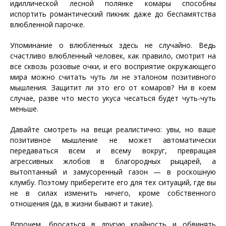
идиллической лесной полянке комары способны
испортить романтический пикник даже до беспамятства
влюбленной парочке.
Упоминание о влюбленных здесь не случайно. Ведь
счастливо влюбленный человек, как правило, смотрит на
все сквозь розовые очки, и его восприятие окружающего
мира можно считать чуть ли не эталоном позитивного
мышления. Защитит ли это его от комаров? Ни в коем
случае, разве что место укуса чесаться будет чуть-чуть
меньше.
Давайте смотреть на вещи реалистично: увы, но ваше
позитивное мышление не может автоматически
передаваться всем и всему вокруг, превращая
агрессивных жлобов в благородных рыцарей, а
вытоптанный и замусоренный газон — в роскошную
клумбу. Поэтому приберегите его для тех ситуаций, где вы
не в силах изменить ничего, кроме собственного
отношения (да, в жизни бывают и такие).
Впрочем, бросаться в другую крайность и обвинять