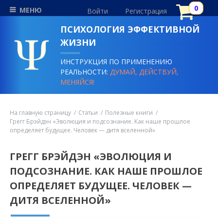
МЕНЮ
Войти
Регистрация
ПСИХОЛОГИЯ ЭФФЕКТИВНОЙ
ЖИЗНИ
ИНСТРУКЦИЯ ПО ПРИМЕНЕНИЮ
РЕАЛЬНОСТИ:
ДУМАЙ, ДЕЙСТВУЙ,
МЕНЯЙСЯ!
На главную страницу
Статьи
Полезные книги
Грегг Брэйдэн «Эволюция и подсознание. Как наше прошлое
определяет будущее. Человек — дитя вселенной»
ГРЕГГ БРЭЙДЭН «ЭВОЛЮЦИЯ И
ПОДСОЗНАНИЕ. КАК НАШЕ ПРОШЛОЕ
ОПРЕДЕЛЯЕТ БУДУЩЕЕ. ЧЕЛОВЕК —
ДИТЯ ВСЕЛЕННОЙ»