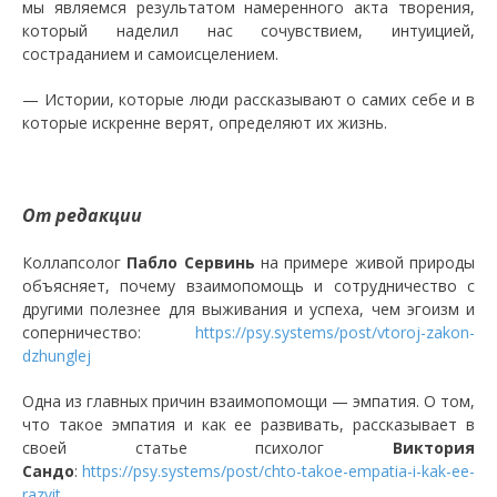
мы являемся результатом намеренного акта творения,
который наделил нас сочувствием, интуицией,
состраданием и самоисцелением.
— Истории, которые люди рассказывают о самих себе и в
которые искренне верят, определяют их жизнь.
От редакции
Коллапсолог
Пабло Сервинь
на примере живой природы
объясняет, почему взаимопомощь и сотрудничество с
другими полезнее для выживания и успеха, чем эгоизм и
соперничество:
https://psy.systems/post/vtoroj-zakon-
dzhunglej
Одна из главных причин взаимопомощи — эмпатия. О том,
что такое эмпатия и как ее развивать, рассказывает в
своей статье психолог
Виктория
Сандо
:
https://psy.systems/post/chto-takoe-empatia-i-kak-ee-
razvit