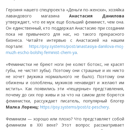
Героиня нашего спецпроекта «Деньги по-женски», хозяйка
лавандового магазина
Анастасия Данилова
утверждает, что ее муж еще больший феминист, чем она.
Он единственный, кто поддержал Анастасию при создании
пока не привычного для нас, но такого прекрасного
бизнеса. Читайте интервью с Анастасией на нашем
портале:
https://psy.systems/post/anastasiya-danilova-moj-
muzh-escho-bolshij-feminist-chem-ya
.
«Феминистки не бреют ноги (не колют ботокс, не красят
губы, не чистят зубы). Поэтому они страшные и их никто
не хочет (мужика нормального не было). Поэтому они
обижены и озлоблены, мужиков ненавидят и желают им
мстить». Как появились эти «пещерные» представления,
почему до сих пор живы и за что на самом деле борются
феминистки, рассуждает писатель, популярный блогер
Малка Лоренц:
https://psy.systems/post/iz-peschery
.
Феминизм — хорошо или плохо? Что представляет собой
феминизм в XXI веке? Этот вопрос рассматривает