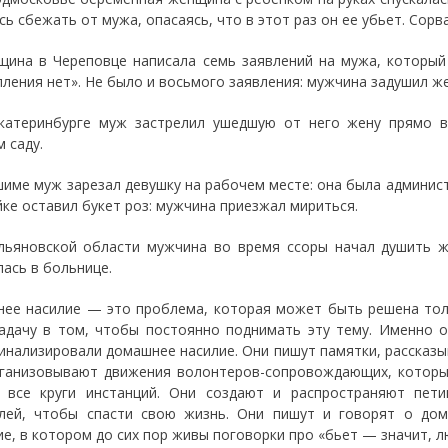
ь сбежать от мужа, опасаясь, что в этот раз он ее убьет. Сорв
ина в Череповце написала семь заявлений на мужа, который 
пления нет». Не было и восьмого заявления: мужчина задушил же
атеринбурге муж застрелил ушедшую от него жену прямо в
 саду.
име муж зарезал девушку на рабочем месте: она была админис
йке оставил букет роз: мужчина приезжал мириться.
ьяновской области мужчина во время ссоры начал душить ж
лась в больнице.
ее насилие — это проблема, которая может быть решена толь
адачу в том, чтобы постоянно поднимать эту тему. Именно о
инализировали домашнее насилие. Они пишут памятки, рассказыв
ганизовывают движения волонтеров-сопровождающих, которы
 все круги инстанций. Они создают и распространяют пет
лей, чтобы спасти свою жизнь. Они пишут и говорят о до
ие, в котором до сих пор живы поговорки про «бьет — значит, л