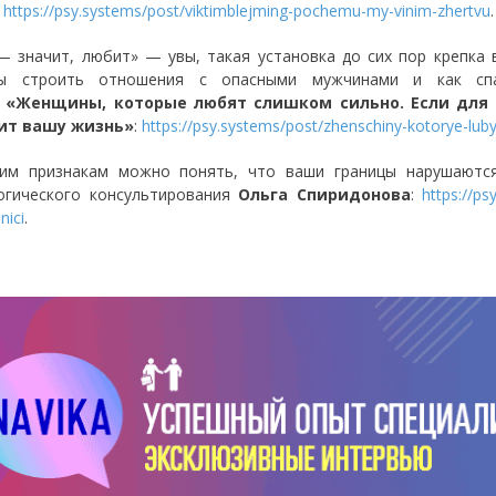
:
https://psy.systems/post/viktimblejming-pochemu-my-vinim-zhertvu
.
— значит, любит» — увы, такая установка до сих пор крепка
ны строить отношения с опасными мужчинами и как спа
д
«Женщины, которые любят слишком сильно. Если для в
ит вашу жизнь»
:
https://psy.systems/post/zhenschiny-kotorye-luby
им признакам можно понять, что ваши границы нарушаются,
огического консультирования
Ольга Спиридонова
:
https://ps
nici
.