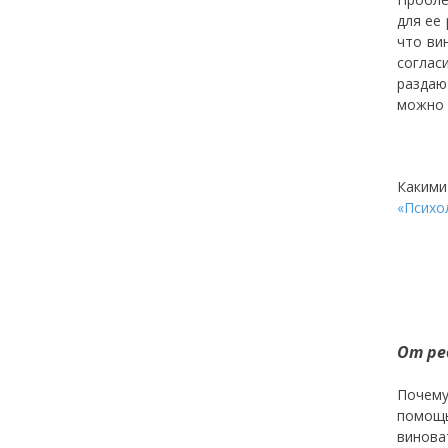
для ее
что ви
соглас
раздаю
можно 
Какими
«Психо
От ре
Почему
помощь
вино