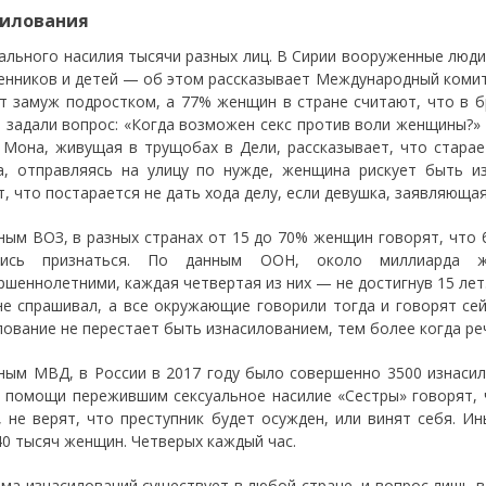
силования
уального насилия тысячи разных лиц. В Сирии вооруженные люди
енников и детей — об этом рассказывает Международный комит
т замуж подростком, а 77% женщин в стране считают, что в 
 задали вопрос: «Когда возможен секс против воли женщины?» 
 Мона, живущая в трущобах в Дели, рассказывает, что старае
а, отправляясь на улицу по нужде, женщина рискует быть и
т, что постарается не дать хода делу, если девушка, заявляющая
ным ВОЗ, в разных странах от 15 до 70% женщин говорят, что 
лись признаться. По данным ООН, около миллиарда 
ршеннолетними, каждая четвертая из них — не достигнув 15 лет.
не спрашивал, а все окружающие говорили тогда и говорят сей
лование не перестает быть изнасилованием, тем более когда реч
ным МВД, в России в 2017 году было совершенно 3500 изнасил
 помощи пережившим сексуальное насилие «Сестры» говорят, 
, не верят, что преступник будет осужден, или винят себя. И
40 тысяч женщин. Четверых каждый час.
ма изнасилований существует в любой стране, и вопрос лишь в