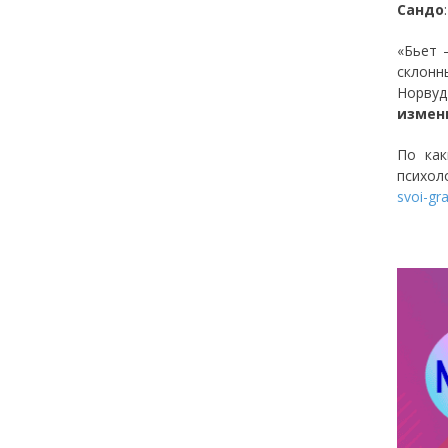
Сандо
«Бьет 
склон
Норву
измен
По как
психол
svoi-gra