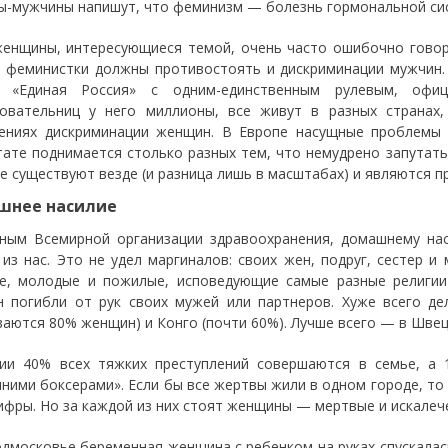
ы-мужчины напишут, что феминизм — болезнь гормональной сис
енщины, интересующиеся темой, очень часто ошибочно говор
 феминистки должны противостоять и дискриминации мужчин.
я «Единая Россия» с одним-единственным рулевым, офи
овательниц у него миллионы, все живут в разных странах
ениях дискриминации женщин. В Европе насущные проблемы 
тате поднимается столько разных тем, что немудрено запутать
е существуют везде (и разница лишь в масштабах) и являются 
шнее насилие
ным Всемирной организации здравоохранения, домашнему на
 из нас. Это не удел маргиналов: своих жен, подруг, сестер
е, молодые и пожилые, исповедующие самые разные религии
 погибли от рук своих мужей или партнеров. Хуже всего де
ваются 80% женщин) и Конго (почти 60%). Лучше всего — в Швец
ии 40% всех тяжких преступлений совершаются в семье, а
ними боксерами». Если бы все жертвы жили в одном городе, то
ифры. Но за каждой из них стоят женщины — мертвые и искалеч
дмосковье беременная женщина с ребенком на руках спускалас