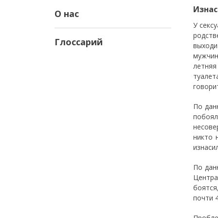
Изна
О нас
У секс
родств
Глоссарий
выходи
мужчин
летняя
туалет
говори
По дан
побоя
несове
никто 
изнаси
По дан
Центра
боятся
почти 
Пробле