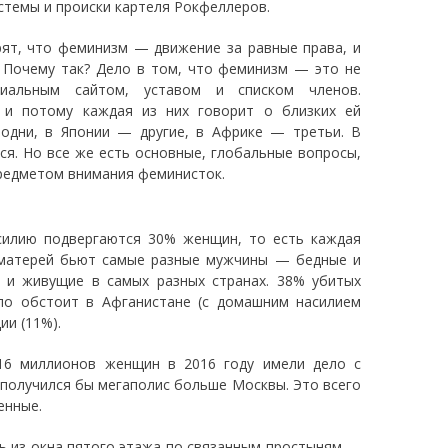
темы и происки картеля Рокфеллеров.
ят, что феминизм — движение за равные права, и
 Почему так? Дело в том, что феминизм — это не
циальным сайтом, уставом и списком членов.
, и потому каждая из них говорит о близких ей
одни, в Японии — другие, в Африке — третьи. В
ся. Но все же есть основные, глобальные вопросы,
предметом внимания феминисток.
силию подвергаются 30% женщин, то есть каждая
 и матерей бьют самые разные мужчины — бедные и
 и живущие в самых разных странах. 38% убитых
ло обстоит в Афганистане (с домашним насилием
ии (11%).
 16 миллионов женщин в 2016 году имели дело с
 получился бы мегаполис больше Москвы. Это всего
енные.
ь из окна пятого этажа по связанным простыням —