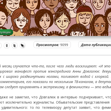
пуляции
Просмотров:
9099
Дата публикации
 месяц случается что-то, после чего люди восклицают: «И эт
цировал манифест против мэнспрединга Анны Довгалюк: деву
х с широко раздвинутыми ногами, поливают водой с хлоркой.
комментариев, его показали по нескольким ТВ-каналам, а депут
зм следует приравнять к экстремизму, а феминистки — это ведь
даже не заметил, что Довгалюк в интервью подчеркивает, чт
ют исключительно журналисты. Обывательские представления
 удивительного: то по телевизору депутат заявит, что фем