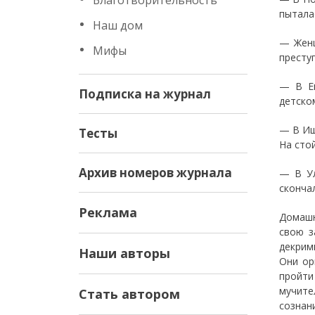
Благотворительность
пыталас
Наш дом
— Женщ
Мифы
престу
— В Ек
Подписка на журнал
детском
— В Иш
Тесты
На сто
Архив номеров журнала
— В Ул
сконча
Реклама
Домашн
свою з
декрим
Наши авторы
Они ор
пройти
мучите
Стать автором
сознан