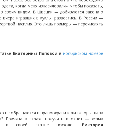
одета, когда меня изнасиловали», чтобы показать,
ов своим видом. В Швеции — добиваются закона о
е вчера игравших в куклы, развестись. В России —
 жертвой насилия. Это лишь примеры — перечислять
статье
Екатерины Поповой
в
ноябрьском номере
ько не обращаются в правоохранительные органы за
м? Причина в страхе получить в ответ — «сама
мает в своей статье психолог
Виктория