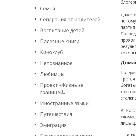
блогер
Семья
Даже ж
Сепарация от родителей
потому
парти
Воспитание детей
Послед
проявл
Полезные книги
резуль
Киноклуб
которы
Дома
Непознанное
По дан
Любимцы
третья
Проект «Жизнь за
богаты
женщин
границей»
сталки
Иностранные языки
В Росс
Путешествия
«домаш
лишь ц
Эмиграция
— В По