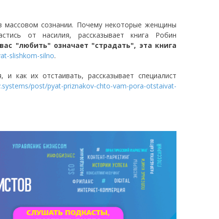
 в массовом сознании. Почему некоторые женщины
стись от насилия, рассказывает книга Робин
ас "любить" означает "страдать", эта книга
at-slishkom-silno
.
 и как их отстаивать, рассказывает специалист
y.systems/post/pyat-priznakov-chto-vam-pora-otstaivat-