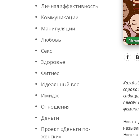
Личная эффективность
Коммуникации
Манипуляции
Любовь
Мани
Секс
Здоровье
Фитнес
Каждый
Идеальный вес
спрово
Имидж
сидящи
тысяч 
Отношения
фемини
Деньги
Никто 
называ
Проект «Деньги по-
Ничего
женски»