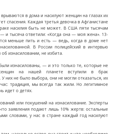
 врываются в дома и насилуют женщин на глазах их
ет спасения. Каждая третья девочка в Афганистане
браке насилия быть не может. В США пяти тысячам
— и тысяча ответили: «Когда она — моя жена». 13-
тся меньше пить и есть — ведь, когда в доме нет
знасилованной. В России полицейский в интервью
 об изнасиловании, не избита.
были изнасилованы, — и это только те, которые не
женщин на нашей планете вступили в брак
 У них не было выбора, они не могли отказаться, их
час: традиция, мы всегда так жили. Но легитимное
ь идет о детях.
ований или покушений на изнасилование. Эксперты
что заявления подают лишь 10% жертв: остальные
ными словами, у нас в стране каждый год насилуют
 том, насколько остро она стоит и что необходимо