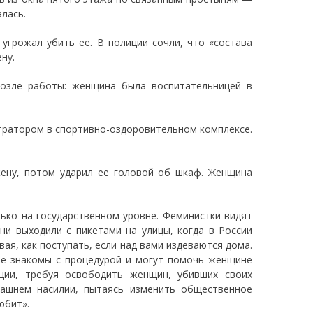
алась.
угрожал убить ее. В полиции сочли, что «состава
ну.
озле работы: женщина была воспитательницей в
тратором в спортивно-оздоровительном комплексе.
ену, потом ударил ее головой об шкаф. Женщина
ко на государственном уровне. Феминистки видят
ни выходили с пикетами на улицы, когда в России
ая, как поступать, если над вами издеваются дома.
е знакомы с процедурой и могут помочь женщине
иции, требуя освободить женщин, убивших своих
машнем насилии, пытаясь изменить общественное
юбит».