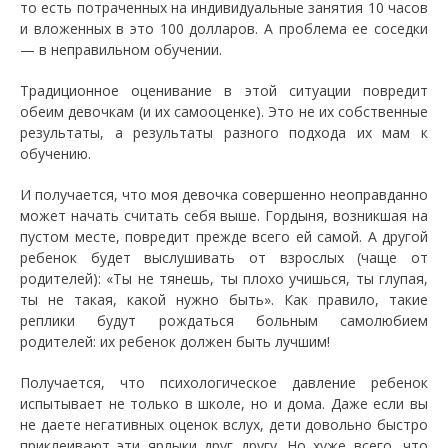
то есть потраченных на индивидуальные занятия 10 часов
и вложенных в это 100 долларов. А проблема ее соседки
— в неправильном обучении.
Традиционное оценивание в этой ситуации повредит
обеим девочкам (и их самооценке). Это не их собственные
результаты, а результаты разного подхода их мам к
обучению.
И получается, что моя девочка совершенно неоправданно
может начать считать себя выше. Гордыня, возникшая на
пустом месте, повредит прежде всего ей самой. А другой
ребенок будет выслушивать от взрослых (чаще от
родителей): «Ты не тянешь, ты плохо учишься, ты глупая,
ты не такая, какой нужно быть». Как правило, такие
реплики будут рождаться больным самолюбием
родителей: их ребенок должен быть лучшим!
Получается, что психологическое давление ребенок
испытывает не только в школе, но и дома. Даже если вы
не даете негативных оценок вслух, дети довольно быстро
приклеивают эти ярлыки друг другу. Но хуже всего, что