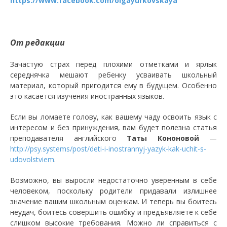
https://www.facebook.com/olgayurkovskaya
От редакции
Зачастую страх перед плохими отметками и ярлык
середнячка мешают ребенку усваивать школьный
материал, который пригодится ему в будущем. Особенно
это касается изучения иностранных языков.
Если вы ломаете голову, как вашему чаду освоить язык с
интересом и без принуждения, вам будет полезна статья
преподавателя английского
Таты Кононовой
—
http://psy.systems/post/deti-i-inostrannyj-yazyk-kak-uchit-s-
udovolstviem
.
Возможно, вы выросли недостаточно уверенным в себе
человеком, поскольку родители придавали излишнее
значение вашим школьным оценкам. И теперь вы боитесь
неудач, боитесь совершить ошибку и предъявляете к себе
слишком высокие требования. Можно ли справиться с