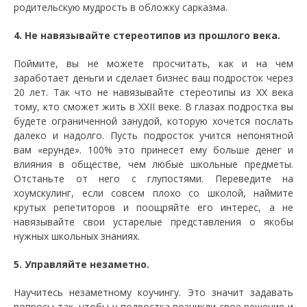
родительскую мудрость в обложку сарказма.
4. Не навязывайте стереотипов из прошлого века.
Поймите, вы не можете просчитать, как и на чем
заработает деньги и сделает бизнес ваш подросток через
20 лет. Так что не навязывайте стереотипы из ХХ века
тому, кто сможет жить в XXII веке. В глазах подростка вы
будете ограниченной занудой, которую хочется послать
далеко и надолго. Пусть подросток учится непонятной
вам «ерунде». 100% это принесет ему больше денег и
влияния в обществе, чем любые школьные предметы.
Отстаньте от него с глупостями. Переведите на
хоумскулинг, если совсем плохо со школой, наймите
крутых репетиторов и поощряйте его интерес, а не
навязывайте свои устарелые представления о якобы
нужных школьных знаниях.
5. Управляйте незаметно.
Научитесь незаметному коучингу. Это значит задавать
вопросы так, чтобы у подростка возникли свое решение и