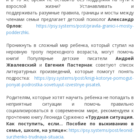
взрослой жизни? Устанавливать и
поддерживать разумные правила, границы и мосты между
членами семьи предлагает детский психолог
Александр
Орлов:
https://psy.systems/post/pravila-granici-i-mosty-
podderzhki
.
Проникнуть в сложный мир ребенка, который ступил на
неровную тропу переходного возраста, могут помочь
книги! Популярные детские писатели
Андрей
Жвалевский
и
Евгения Пастернак
советуют список
литературных произведений, которые помогут понять
подростка:
https://psy.systems/post/knigi-kotorye-pomogut-
ponyat-podrostka-sovetuyut-izvestnye-pisateli
.
Родителям, которые хотят научить ребенка не попадать в
неприятные ситуации и помочь правильно
социализироваться в современном мире, рекомендуем к
прочтению книгу Леонида Сурженко
«Трудная ситуация.
Как поступить, если... Пособие по выживанию в
семье, школе, на улице»:
https://psy.systems/post/leonid-
surzhenko-trudnaya-situacia
.