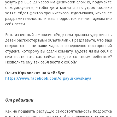
уснуть раньше 23 часов им физически сложно, подумайте
о хоумскулинге, чтобы дети могли спать утром сколько
хотят. Уйдет фактор хронического недосыпания, исчезнет
раздражительность, и ваш подросток начнет адекватно
себя вести.
Есть известный афоризм: «Родители должны удерживать
детей распростертыми объятиями». Представьте, что ваш
подросток — не ваше чадо, а совершенно посторонний
студент, которому вы сдали комнату. Будете ли вы себя с
ним вести так, как сейчас ведете со своим ребенком?
Позволите ему так себя вести с собой?
Ольга Юрковская на Фейсбук:
https://www.facebook.com/olgayurkovskaya
От редакции
Как не подавить растущую самостоятельность подростка
и в то же время не оставить без поддержки на пути к