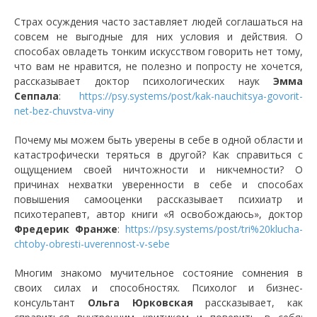
Страх осуждения часто заставляет людей соглашаться на
совсем не выгодные для них условия и действия. О
способах овладеть тонким искусством говорить нет тому,
что вам не нравится, не полезно и попросту не хочется,
рассказывает доктор психологических наук
Эмма
Сеппала
:
https://psy.systems/post/kak-nauchitsya-govorit-
net-bez-chuvstva-viny
Почему мы можем быть уверены в себе в одной области и
катастрофически теряться в другой? Как справиться с
ощущением своей ничтожности и никчемности? О
причинах нехватки уверенности в себе и способах
повышения самооценки рассказывает психиатр и
психотерапевт, автор книги «Я освобождаюсь», доктор
Фредерик Франже
:
https://psy.systems/post/tri%20klucha-
chtoby-obresti-uverennost-v-sebe
Многим знакомо мучительное состояние сомнения в
своих силах и способностях. Психолог и бизнес-
консультант
Ольга Юрковская
рассказывает, как