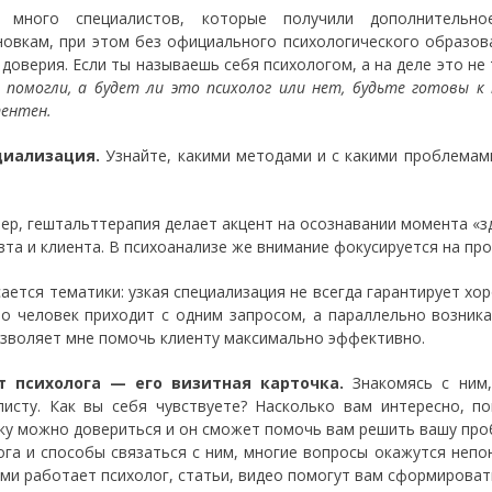
с много специалистов, которые получили дополнительное
новкам, при этом без официального психологического образова
 доверия. Если ты называешь себя психологом, а на деле это не
 помогли, а будет ли это психолог или нет, будьте готовы к
ентен.
ециализация.
Узнайте, какими методами и с какими проблемам
.
ер, гештальттерапия делает акцент на осознавании момента «зде
вта и клиента. В психоанализе же внимание фокусируется на пр
сается тематики: узкая специализация не всегда гарантирует хо
то человек приходит с одним запросом, а параллельно возник
озволяет мне помочь клиенту максимально эффективно.
йт психолога — его визитная карточка.
Знакомясь с ним,
листу. Как вы себя чувствуете? Насколько вам интересно, п
ку можно довериться и он сможет помочь вам решить вашу про
ога и способы связаться с ним, многие вопросы окажутся непон
ми работает психолог, статьи, видео помогут вам сформироват