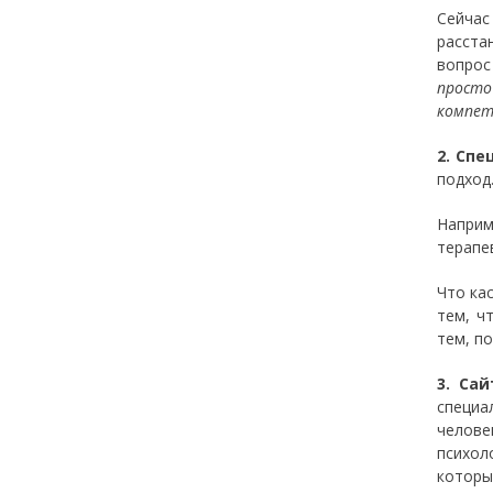
Сейча
расста
вопрос
просто
компет
2. Сп
подход
Наприм
терапе
Что ка
тем, ч
тем, п
3. Са
специа
челове
психол
которы