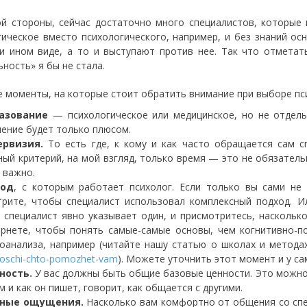
ой стороны, сейчас достаточно много специалистов, которые
гическое вместо психологического, например, и без знаний ос
и ином виде, а то и выступают против нее. Так что отметат
ность» я бы не стала.
 моменты, на которые стоит обратить внимание при выборе пс
азование
— психологическое или медицинское, но не отдель
ение будет только плюсом.
ервизия.
То есть где, к кому и как часто обращается сам с
ый критерий, на мой взгляд, только время — это не обязател
 важно.
од
, с которым работает психолог. Если только вы сами не
трите, чтобы специалист использовал комплексный подход. 
 специалист явно указывает один, и присмотритесь, наскольк
ернете, чтобы понять самые-самые основы, чем когнитивно-по
хоанализа, например (читайте нашу статью о школах и метод
oschi-chto-pomozhet-vam
). Можете уточнить этот момент и у са
ность.
У вас должны быть общие базовые ценности. Это можно 
м и как он пишет, говорит, как общается с другими.
ные ощущения.
Насколько вам комфортно от общения со спец