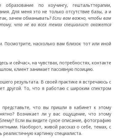
 образование по коучингу, гештальттерапии,
ния. Для меня это не только отсутствие базы, а и
 так, зачем обманывать?
Если вам важно, чтобы вам
 тому, что не во всех темах специалист окажется
и. Посмотрите, насколько вам близок тот или иной
сь и сейчас», на чувствах, потребностях, контакте
ошлом, клиент занимает пассивную позицию.
рошего результата. В своей практике я встречаюсь с
ает другой. То, что я работаю с широким спектром
 представьте, что вы пришли в кабинет к этому
онятно? Возникает ли у вас ощущение, что этому
блему? Если вы видите сухое описание, фотографию
ятными. Наоборот, живой рассказ о себе, темах, с
ь реалистичную картинку специалиста.