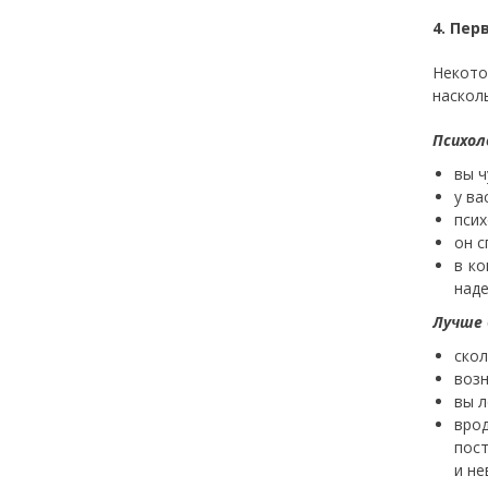
4. Пер
Некото
наскол
Психол
вы ч
у ва
псих
он с
в ко
наде
Лучше 
скол
возн
вы л
вро
пост
и не