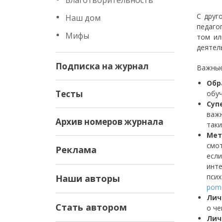
Благотворительность
С друг
Наш дом
педаго
Мифы
том ил
деятель
Подписка на журнал
Важные
Обр
Тесты
обуч
Суп
важн
Архив номеров журнала
таки
Мет
смо
Реклама
если
инт
пси
Наши авторы
pom
Лич
Стать автором
о че
Лич