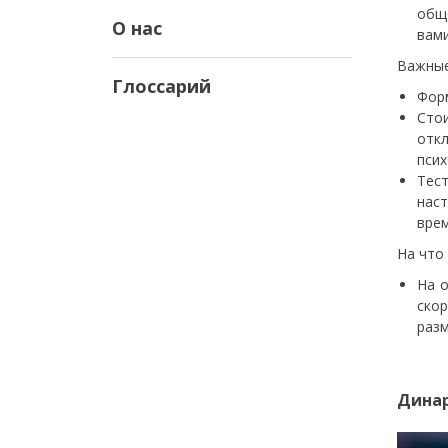
обще
О нас
вами
Важные
Глоссарий
Форм
Сто
отк
псих
Тес
нас
врем
На что
На о
ско
разм
Динар