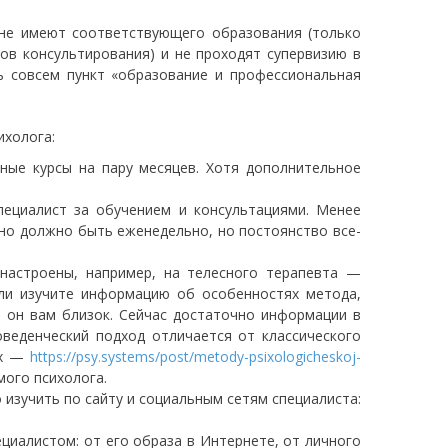
 не имеют соответствующего образования (только
нов консультирования) и не проходят супервизию в
ь совсем пункт «образование и профессиональная
ихолога:
ные курсы на пару месяцев. Хотя дополнительное
пециалист за обучением и консультациями. Менее
ьно должно быть еженедельно, но постоянство все-
 настроены, например, на телесного терапевта —
Или изучите информацию об особенностях метода,
о он вам близок. Сейчас достаточно информации в
веденческий подход отличается от классического
ах —
https://psy.systems/post/metody-psixologicheskoj-
мого психолога.
изучить по сайту и социальным сетям специалиста:
иалистом: от его образа в Интернете, от личного