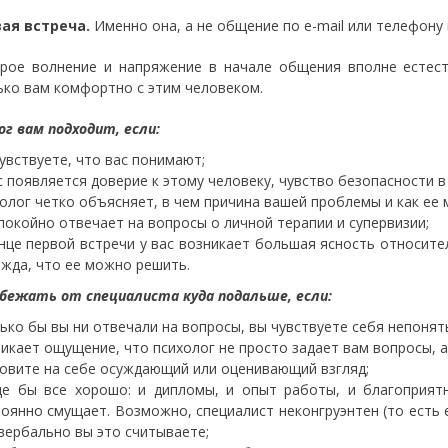
вая встреча.
Именно она, а не общение по e-mail или телефону 
рое волнение и напряжение в начале общения вполне естест
ько вам комфортно с этим человеком.
ог вам подходит, если:
увствуете, что вас понимают;
с появляется доверие к этому человеку, чувство безопасности в
олог четко объясняет, в чем причина вашей проблемы и как ее
покойно отвечает на вопросы о личной терапии и супервизии;
нце первой встречи у вас возникает большая ясность относите
жда, что ее можно решить.
бежать от специалиста куда подальше, если:
ько бы вы ни отвечали на вопросы, вы чувствуете себя непонят
икает ощущение, что психолог не просто задает вам вопросы, а
овите на себе осуждающий или оценивающий взгляд;
де бы все хорошо: и дипломы, и опыт работы, и благоприят
оянно смущает. Возможно, специалист неконгруэнтен (то есть 
вербально вы это считываете;