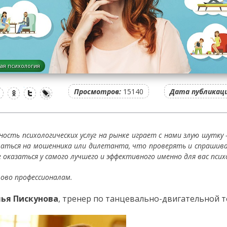
ая психология
Просмотров:
15140
Дата публикаци
ность психологических услуг на рынке играет с нами злую шутк
ваться на мошенника или дилетанта, что проверять и спрашива
 оказаться у самого лучшего и эффективного именно для вас пси
лово профессионалам.
ья Пискунова
, тренер по танцевально-двигательной т