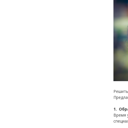
Решить
Предла
1. Об
Время 
специа