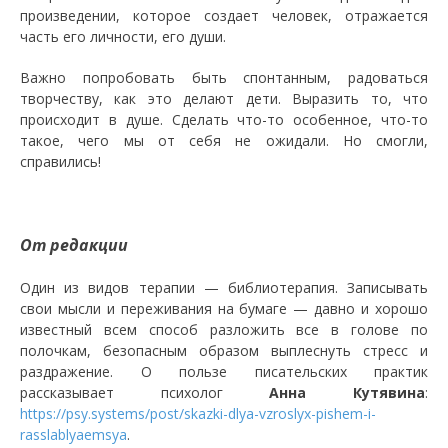
произведении, которое создает человек, отражается
часть его личности, его души.
Важно попробовать быть спонтанным, радоваться
творчеству, как это делают дети. Выразить то, что
происходит в душе. Сделать что-то особенное, что-то
такое, чего мы от себя не ожидали. Но смогли,
справились!
От редакции
Один из видов терапии — библиотерапия. Записывать
свои мысли и переживания на бумаге — давно и хорошо
известный всем способ разложить все в голове по
полочкам, безопасным образом выплеснуть стресс и
раздражение. О пользе писательских практик
рассказывает психолог
Анна Кутявина
:
https://psy.systems/post/skazki-dlya-vzroslyx-pishem-i-
rasslablyaemsya
.