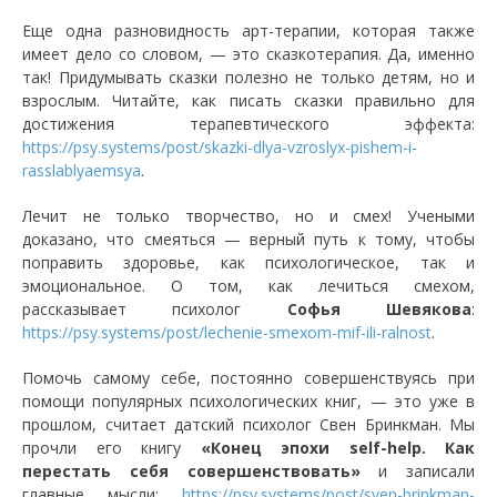
Еще одна разновидность арт-терапии, которая также
имеет дело со словом, — это сказкотерапия. Да, именно
так! Придумывать сказки полезно не только детям, но и
взрослым. Читайте, как писать сказки правильно для
достижения терапевтического эффекта:
https://psy.systems/post/skazki-dlya-vzroslyx-pishem-i-
rasslablyaemsya
.
Лечит не только творчество, но и смех! Учеными
доказано, что смеяться — верный путь к тому, чтобы
поправить здоровье, как психологическое, так и
эмоциональное. О том, как лечиться смехом,
рассказывает психолог
Софья Шевякова
:
https://psy.systems/post/lechenie-smexom-mif-ili-ralnost
.
Помочь самому себе, постоянно совершенствуясь при
помощи популярных психологических книг, — это уже в
прошлом, считает датский психолог Свен Бринкман. Мы
прочли его книгу
«Конец эпохи self-help. Как
перестать себя совершенствовать»
и записали
главные мысли:
https://psy.systems/post/sven-brinkman-