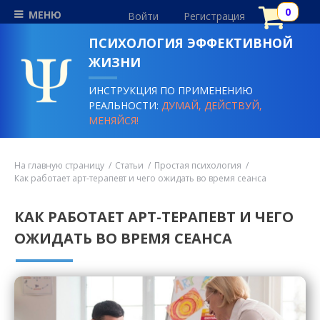
МЕНЮ
Войти
Регистрация
ПСИХОЛОГИЯ ЭФФЕКТИВНОЙ
ЖИЗНИ
ИНСТРУКЦИЯ ПО ПРИМЕНЕНИЮ
РЕАЛЬНОСТИ:
ДУМАЙ, ДЕЙСТВУЙ,
МЕНЯЙСЯ!
На главную страницу
Статьи
Простая психология
Как работает арт-терапевт и чего ожидать во время сеанса
КАК РАБОТАЕТ АРТ-ТЕРАПЕВТ И ЧЕГО
ОЖИДАТЬ ВО ВРЕМЯ СЕАНСА