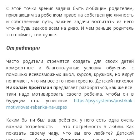
С этой точки зрения задача быть любящим родителем,
признающим за ребенком право на собственную личность
и собственный путь, важнее задачи воспитать из него
что-нибудь эдакое всем на диво. И чем раньше родитель
это поймет, тем лучше.
От редакции
Часто родители стремятся создать для своих детей
комфортные и благополучные условия обучения с
помощью всевозможных школ, курсов, кружков, но вдруг
понимают, что им все это неинтересно. Детский психолог
Николай Бройтман
предлагает разобраться, как же всё-
таки надо мотивировать своего ребёнка, чтобы он в
будущем стал успешным:
https://psy.systems/post/kak-
motivirovat-rebenka-na-uspex
Каким бы ни был ваш ребенок, у него есть одна очень
важная потребность — это потребность в любви. Как
показать своему чаду, что вы его любите? Детский
психолог
Ксения Хорошева
предлагает три