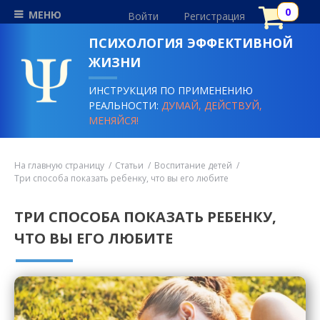
МЕНЮ
Войти
Регистрация
ПСИХОЛОГИЯ ЭФФЕКТИВНОЙ
ЖИЗНИ
ИНСТРУКЦИЯ ПО ПРИМЕНЕНИЮ
РЕАЛЬНОСТИ:
ДУМАЙ, ДЕЙСТВУЙ,
МЕНЯЙСЯ!
На главную страницу
Статьи
Воспитание детей
Три способа показать ребенку, что вы его любите
ТРИ СПОСОБА ПОКАЗАТЬ РЕБЕНКУ,
ЧТО ВЫ ЕГО ЛЮБИТЕ