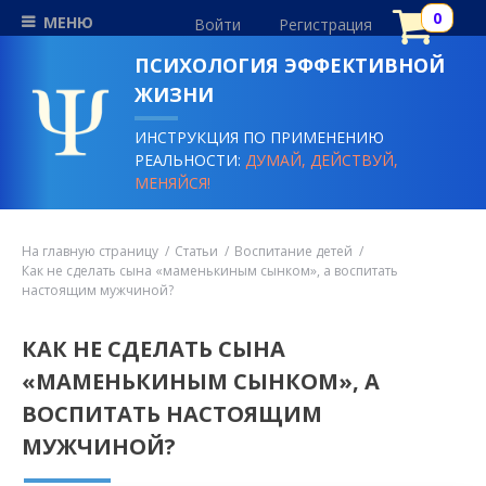
МЕНЮ
Войти
Регистрация
ПСИХОЛОГИЯ ЭФФЕКТИВНОЙ
ЖИЗНИ
ИНСТРУКЦИЯ ПО ПРИМЕНЕНИЮ
РЕАЛЬНОСТИ:
ДУМАЙ, ДЕЙСТВУЙ,
МЕНЯЙСЯ!
На главную страницу
Статьи
Воспитание детей
Как не сделать сына «маменькиным сынком», а воспитать
настоящим мужчиной?
КАК НЕ СДЕЛАТЬ СЫНА
«МАМЕНЬКИНЫМ СЫНКОМ», А
ВОСПИТАТЬ НАСТОЯЩИМ
МУЖЧИНОЙ?