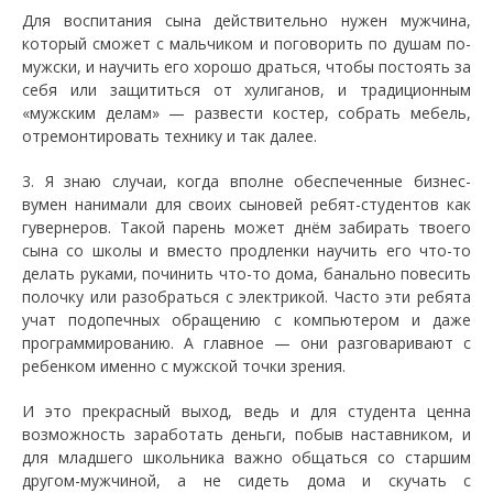
Для воспитания сына действительно нужен мужчина,
который сможет с мальчиком и поговорить по душам по-
мужски, и научить его хорошо драться, чтобы постоять за
себя или защититься от хулиганов, и традиционным
«мужским делам» — развести костер, собрать мебель,
отремонтировать технику и так далее.
3. Я знаю случаи, когда вполне обеспеченные бизнес-
вумен нанимали для своих сыновей ребят-студентов как
гувернеров. Такой парень может днём забирать твоего
сына со школы и вместо продленки научить его что-то
делать руками, починить что-то дома, банально повесить
полочку или разобраться с электрикой. Часто эти ребята
учат подопечных обращению с компьютером и даже
программированию. А главное — они разговаривают с
ребенком именно с мужской точки зрения.
И это прекрасный выход, ведь и для студента ценна
возможность заработать деньги, побыв наставником, и
для младшего школьника важно общаться со старшим
другом-мужчиной, а не сидеть дома и скучать с