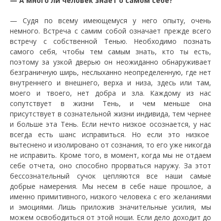
—
А много ли человек знает о самом себе?
—
Судя по всему имеющемуся у него опыту, очень
немного. Встреча с самим собой означает прежде всего
встречу с собственной Тенью. Необходимо познать
самого себя, чтобы тем самым знать, кто ты есть,
поэтому за узкой дверью он неожиданно обнаруживает
безграничную ширь, неслыханно неопределенную, где нет
внутреннего и внешнего, верха и низа, здесь или там,
моего и твоего, нет добра и зла. Каждому из нас
сопутствует в жизни Тень, и чем меньше она
присутствует в сознательной жизни индивида, тем чернее
и больше эта Тень. Если нечто низкое осознается, у нас
всегда есть шанс исправиться. Но если это низкое
вытеснено и изолировано от сознания, то его уже никогда
не исправить. Кроме того, в момент, когда мы не отдаем
себе отчета, оно способно прорваться наружу. За этот
бессознательный сучок цепляются все наши самые
добрые намерения. Мы несем в себе наше прошлое, а
именно примитивного, низкого человека с его желаниями
и эмоциями. Лишь приложив значительные усилия, мы
можем освободиться от этой ноши. Если дело доходит до