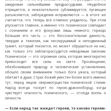
замурован сильнейшими предрассудками. Неудобное
отрицается, а нежелательное сублимируется, пугающее
разъясняется, заблуждения исправляются — в итоге же
считается, что теперь все отменно уладилось. При этом
упускается главное, а именно что психическое совпадает
с сознанием и его фокусами лишь немного; гораздо
бóльшая его часть — это бессознательная данность,
твердая и тяжелая, как несокрушимый и неподвижный
гранит, который покоится, но может обрушиться на нас,
как только это заблагорассудится неведомым законам.
Психическое — это огромная сила, которая многократно
превосходит все силы на свете. Просвещение,
обезбожившее природу и человеческие установления,
обошло своим вниманием только бога ужаса, который
обитает в душе. Страх божий уместен более всего именно
тут, перед лицом сверхмогущества психической стихии.
Народ всегда тоскует по герою-драконоборцу, когда
чувствует опасность психического, — отсюда вопль о
личности.
—
Если народ так жаждет героев, то каково героям-