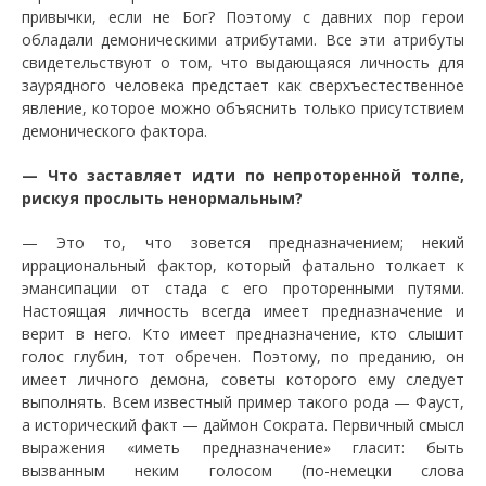
привычки, если не Бог? Поэтому с давних пор герои
обладали демоническими атрибутами. Все эти атрибуты
свидетельствуют о том, что выдающаяся личность для
заурядного человека предстает как сверхъестественное
явление, которое можно объяснить только присутствием
демонического фактора.
—
Что заставляет идти по непроторенной толпе,
рискуя прослыть ненормальным?
—
Это то, что зовется предназначением; некий
иррациональный фактор, который фатально толкает к
эмансипации от стада с его проторенными путями.
Настоящая личность всегда имеет предназначение и
верит в него. Кто имеет предназначение, кто слышит
голос глубин, тот обречен. Поэтому, по преданию, он
имеет личного демона, советы которого ему следует
выполнять. Всем известный пример такого рода — Фауст,
а исторический факт — даймон Сократа. Первичный смысл
выражения «иметь предназначение» гласит: быть
вызванным неким голосом (по-немецки слова