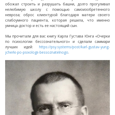
обожал строить и разрушать башни, долго прогуливал
нелюбимую школу с помощью самоизобретенного
невроза; оброс клиентурой благодаря матери своего
слабоумного пациента, которая решила, что именно
умница-доктор и есть ее настоящий сын.
Мы прочитали для вас книгу Карла Густава Юнга «Очерки
по психологии бессознательного» и сделали саммари
лучших идей:
https://psy.systems/post/karl-gustav-yung-
jcherki-po-psixologii-bessoznatelnogo
.