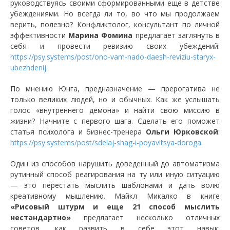
руководствуясь своими сформированными еще в детстве
убеждениями. Но всегда ли то, во что мы продолжаем
верить, полезно? Конфликтолог, консультант по личной
эффективности
Марина Фомина
предлагает заглянуть в
себя и провести ревизию своих убеждений:
https://psy.systems/post/ono-vam-nado-daesh-reviziu-staryx-
ubezhdenij
.
По мнению Юнга, предназначение — прерогатива не
только великих людей, но и обычных. Как же услышать
голос «внутреннего демона» и найти свою миссию в
жизни? Начните с первого шага. Сделать его поможет
статья психолога и бизнес-тренера
Ольги Юрковской
:
https://psy.systems/post/sdelaj-shag-i-poyavitsya-doroga
.
Один из способов нарушить доведенный до автоматизма
рутинный способ реагирования на ту или иную ситуацию
— это перестать мыслить шаблонами и дать волю
креативному мышлению. Майкл Микалко в книге
«Рисовый штурм и еще 21 способ мыслить
нестандартно»
предлагает несколько отличных
советов, как развить в себе этот навык: