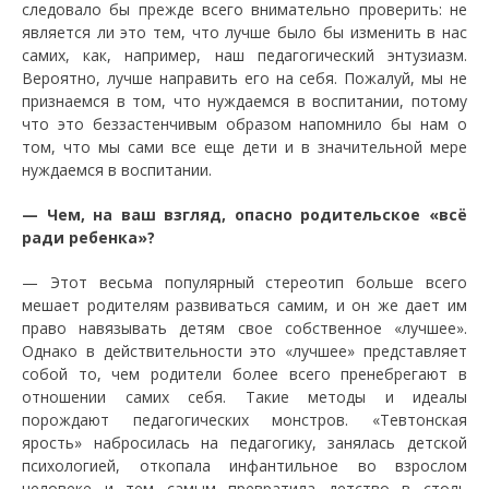
следовало бы прежде всего внимательно проверить: не
является ли это тем, что лучше было бы изменить в нас
самих, как, например, наш педагогический энтузиазм.
Вероятно, лучше направить его на себя. Пожалуй, мы не
признаемся в том, что нуждаемся в воспитании, потому
что это беззастенчивым образом напомнило бы нам о
том, что мы сами все еще дети и в значительной мере
нуждаемся в воспитании.
—
Чем, на ваш взгляд, опасно родительское «всё
ради ребенка»?
—
Этот весьма популярный стереотип больше всего
мешает родителям развиваться самим, и он же дает им
право навязывать детям свое собственное «лучшее».
Однако в действительности это «лучшее» представляет
собой то, чем родители более всего пренебрегают в
отношении самих себя. Такие методы и идеалы
порождают педагогических монстров. «Тевтонская
ярость» набросилась на педагогику, занялась детской
психологией, откопала инфантильное во взрослом
человеке и тем самым превратила детство в столь