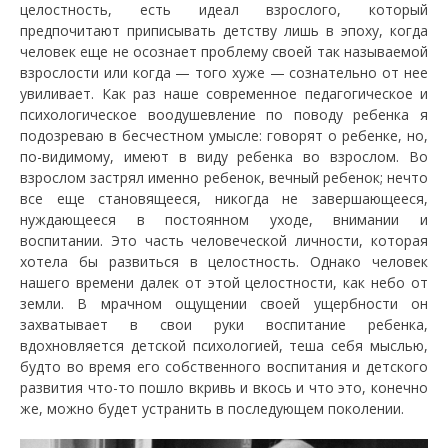
целостность, есть идеал взрослого, который
предпочитают приписывать детству лишь в эпоху, когда
человек еще не осознает проблему своей так называемой
взрослости или когда — того хуже — сознательно от нее
увиливает. Как раз наше современное педагогическое и
психологическое воодушевление по поводу ребенка я
подозреваю в бесчестном умысле: говорят о ребенке, но,
по-видимому, имеют в виду ребенка во взрослом. Во
взрослом застрял именно ребенок, вечный ребенок; нечто
все еще становящееся, никогда не завершающееся,
нуждающееся в постоянном уходе, внимании и
воспитании. Это часть человеческой личности, которая
хотела бы развиться в целостность. Однако человек
нашего времени далек от этой целостности, как небо от
земли. В мрачном ощущении своей ущербности он
захватывает в свои руки воспитание ребенка,
вдохновляется детской психологией, теша себя мыслью,
будто во время его собственного воспитания и детского
развития что-то пошло вкривь и вкось и что это, конечно
же, можно будет устранить в последующем поколении.