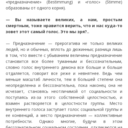
«предназначение» (Bestimmung) и «голос» (Stimme)
образованы от одного корня).
—
Вы называете великих, а нам, простым
смертным, тоже нравится верить, что и нас куда-то
зовет этот самый голос. Это мы зря?..
—
Предназначение — прерогатива не только великих
людей, но и обычных, вплоть до дюжинных; разница лишь
в том, что вместе с убыванием величины предназначение
становится все более туманным и бессознательным,
словно голос внутреннего демона все больше и больше
отдаляется, говорит все реже и невнятнее. Ведь чем
меньше масштаб личности, тем в большей степени она
неопределенна и бессознательна, пока наконец она не
исчезает, становясь неотличимой от социальности и
поступаясь из-за этого собственной целостностью, и
взамен растворяется в целостности группы. Место
внутреннего голоса заступает голос социальной группы и
ее конвенций, а место предназначения — коллективные
потребности. Однако многие, будучи в этом
бессознательном социальном состоянии, откликаются на