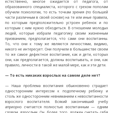
естественно, многое ожидается от педагога, от
образованного специалиста, которого с грехом пополам
обучили психологии, то есть точкам зрения (по большей
части различным в своей основе) на те или иные правила,
по которым предположительно устроен ребенок и по
которым с ним нужно обходиться. В отношении молодых
людей, которые избрали педагогику своим жизненным
призванием, предполагается, что сами они воспитанны.
То, что они к тому же являются личностями, видимо,
никого не интересует. Они получили в большинстве своем
то же самое дефектное воспитание, как и дети, которых
они, как предполагается, должны воспитывать, и они, как
правило, личности в такой же малой мере, как и эти дети.
—
То есть никаких взрослых на самом деле нет?
—
Наша проблема воспитания обыкновенно страдает
односторонним интересом к подопечному ребенку и
столь же односторонним невниманием к невоспитанности
взрослого воспитателя. Всякий закончивший учебу
априорно считается полностью воспитанным — одним
словом, взрослым. Он, более того, должен считать себя