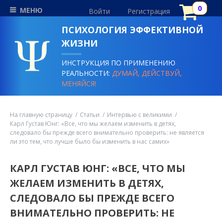
МЕНЮ
Войти
Регистрация
ПСИХОЛОГИЯ ЭФФЕКТИВНОЙ
ЖИЗНИ
ИНСТРУКЦИЯ ПО ПРИМЕНЕНИЮ
РЕАЛЬНОСТИ:
ДУМАЙ, ДЕЙСТВУЙ,
МЕНЯЙСЯ!
На главную страницу
Статьи
Интервью с великими
Карл Густав Юнг: «Все, что мы желаем изменить в детях,
следовало бы прежде всего внимательно проверить: не является
ли это тем, что лучше было бы изменить в нас самих»
КАРЛ ГУСТАВ ЮНГ: «ВСЕ, ЧТО МЫ
ЖЕЛАЕМ ИЗМЕНИТЬ В ДЕТЯХ,
СЛЕДОВАЛО БЫ ПРЕЖДЕ ВСЕГО
ВНИМАТЕЛЬНО ПРОВЕРИТЬ: НЕ