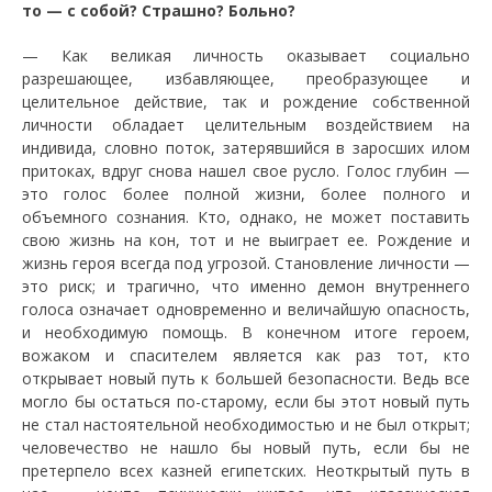
то — с собой? Страшно? Больно?
—
Как великая личность оказывает социально
разрешающее, избавляющее, преобразующее и
целительное действие, так и рождение собственной
личности обладает целительным воздействием на
индивида, словно поток, затерявшийся в заросших илом
притоках, вдруг снова нашел свое русло. Голос глубин —
это голос более полной жизни, более полного и
объемного сознания. Кто, однако, не может поставить
свою жизнь на кон, тот и не выиграет ее. Рождение и
жизнь героя всегда под угрозой. Становление личности —
это риск; и трагично, что именно демон внутреннего
голоса означает одновременно и величайшую опасность,
и необходимую помощь. В конечном итоге героем,
вожаком и спасителем является как раз тот, кто
открывает новый путь к большей безопасности. Ведь все
могло бы остаться по-старому, если бы этот новый путь
не стал настоятельной необходимостью и не был открыт;
человечество не нашло бы новый путь, если бы не
претерпело всех казней египетских. Неоткрытый путь в