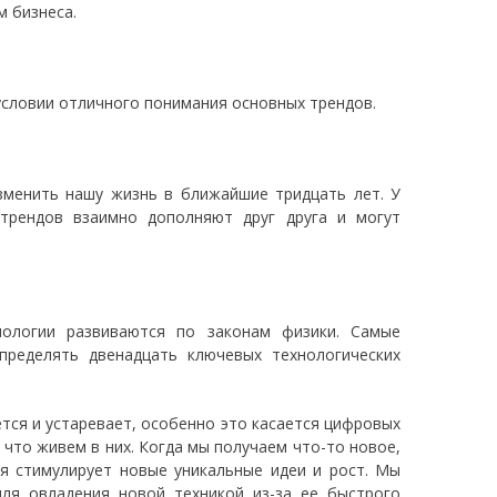
м бизнеса.
 условии отличного понимания основных трендов.
зменить нашу жизнь в ближайшие тридцать лет. У
 трендов взаимно дополняют друг друга и могут
нологии развиваются по законам физики. Самые
пределять двенадцать ключевых технологических
ется и устаревает, особенно это касается цифровых
что живем в них. Когда мы получаем что-то новое,
я стимулирует новые уникальные идеи и рост. Мы
ля овладения новой техникой из-за ее быстрого