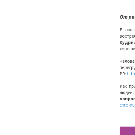
От ре
В наше
востре
Кудря
хороши
Челове
перегр
PR:
htt
Как пр
людей,
вопро
chto-n