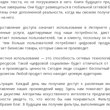
идеи текста, но не погружаемся в него. Книги будущего пр
тью завершены. Они будут размещаться в глобальной сетевой б
тены очки дополненной реальности, когда мы сможем получа
 на него.
доставление доступа означает использование в Интернете 
енные услуги, адаптируемые под наши потребности, дают
етает лояльных пользователей, так и клиенту, поскольку он 
. Чем больше пользователей потребляют цифровой продук
гает бизнесам товары, которые сама не производит.
местное использование — это способность сетевых технологи
ресурсов. Такой «цифровой социализм» будет отличаться от 
ы и производить ценности. Сегодня люди создают бесплатный
орсингом. Любой продукт легко находит целевую аудиторию.
ьтрация. Каждый день мы получаем доступ к различным и
тавление наших произведений миру. Здесь нам помогают ф
м джунглям. Алгоритмы искусственного интеллекта предлага
ности увидеть то, что могло бы нам понравиться. Фильт
бразия благ. В будущем мы получим фильтры, выполняющие лю