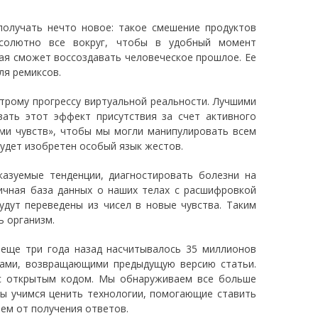
получать нечто новое: такое смешение продуктов
бсолютно все вокруг, чтобы в удобный момент
рая сможет воссоздавать человеческое прошлое. Ее
ля ремиксов.
строму прогрессу виртуальной реальности. Лучшими
вать этот эффект присутствия за счет активного
ми чувств», чтобы мы могли манипулировать всем
удет изобретен особый язык жестов.
казуемые тенденции, диагностировать болезни на
личная база данных о наших телах с расшифровкой
удут переведены из чисел в новые чувства. Таким
 организм.
й еще три года назад насчитывалось 35 миллионов
нтами, возвращающими предыдущую версию статьи.
 с открытым кодом. Мы обнаруживаем все больше
Мы учимся ценить технологии, помогающие ставить
чем от получения ответов.