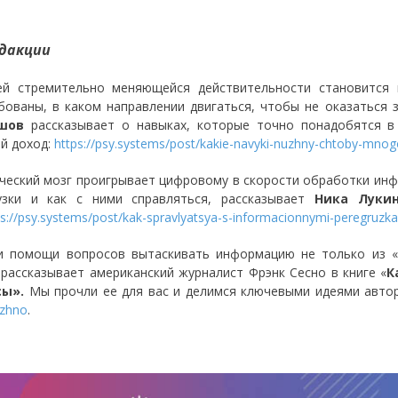
дакции
й стремительно меняющейся действительности становится в
бованы, в каком направлении двигаться, чтобы не оказаться
шов
рассказывает о навыках, которые точно понадобятся в
й доход:
https://psy.systems/post/kakie-navyki-nuzhny-chtoby-mnog
ческий мозг проигрывает цифровому в скорости обработки ин
узки и как с ними справляться, рассказывает
Ника Лукин
ps://psy.systems/post/kak-spravlyatsya-s-informacionnymi-peregruzk
и помощи вопросов вытаскивать информацию не только из «
 рассказывает американский журналист Фрэнк Сесно в книге «
К
сы».
Мы прочли ее для вас и делимся ключевыми идеями авто
uzhno
.