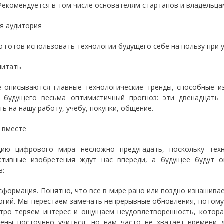
. Рекомендуется в том числе основателям стартапов и владельца
я аудитория
то готов использовать технологии будущего себе на пользу при
читать
е описываются главные технологические тренды, способные и
 будущего весьма оптимистичный прогноз: эти двенадцать
ть на нашу работу, учебу, покупки, общение.
 вместе
ию цифрового мира несложно предугадать, поскольку тех
ктивные изобретения ждут нас впереди, а будущее будут о
в:
нсформация. Понятно, что все в мире рано или поздно изнашива
огий. Мы перестаем замечать непрерывные обновления, потому 
тро теряем интерес и ощущаем неудовлетворенность, котора
ены постоянно учиться, но нам часто не хватает времени д