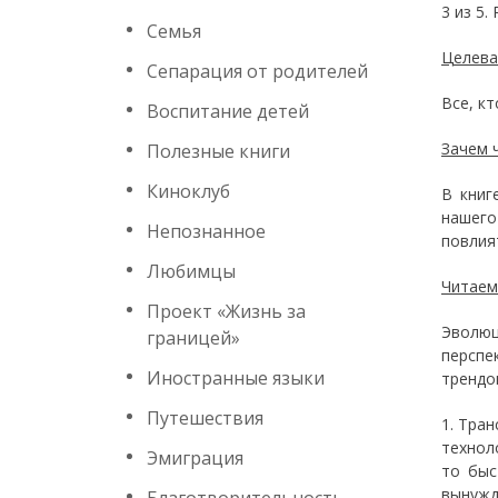
3 из 5
Семья
Целева
Сепарация от родителей
Все, к
Воспитание детей
Зачем 
Полезные книги
Киноклуб
В книг
нашего
Непознанное
повлия
Любимцы
Читаем
Проект «Жизнь за
Эволюц
границей»
перспе
Иностранные языки
трендо
Путешествия
1. Тра
технол
Эмиграция
то быс
вынужд