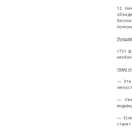
12. На
объеди
беспла
полезн
Лучшая
«Тот ф
необхо
Чему у
— Эта 
легкост
— Уже
индиви
— Если
станет