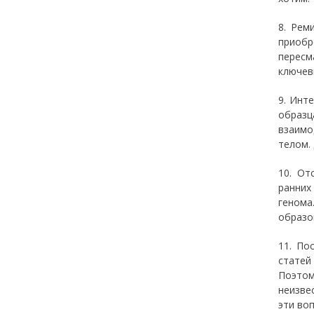
8. Рем
приоб
пересм
ключев
9. Инт
образц
взаимо
телом.
10. От
ранних
генома
образо
11. По
статей
Поэтом
неизве
эти во