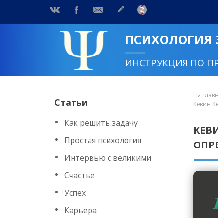
ПСИХОЛОГИЯ
ИНСТРУКЦИЯ ПО П
На глав
Статьи
Кевин К
Как решить задачу
КЕВ
Простая психология
ОПР
Интервью с великими
Счастье
Успех
Карьера