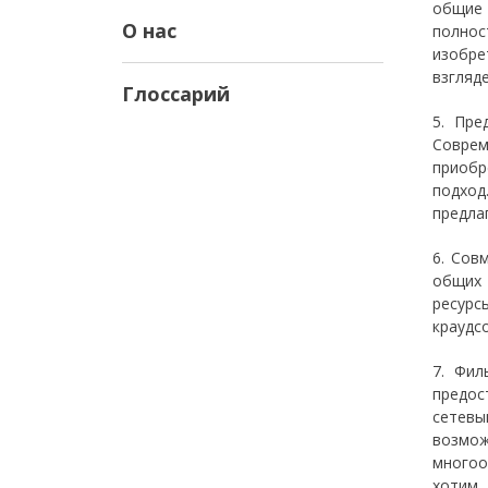
общие 
О нас
полнос
изобре
взгляде
Глоссарий
5. Пре
Соврем
приобр
подход
предла
6. Сов
общих 
ресурс
краудс
7. Фил
предос
сетевы
возмож
многоо
хотим.