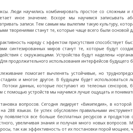
иксы. Люди научились комбинировать простое со сложным и 
ретает иное значение. Вскоре мы научимся записывать а
атривать записи. Тем самым мы вылепим такую культуру, кото
ыми творениями станут те, которые чаще всего были основой д
ерактивность наряду с эффектом присутствия способствует бы
ами синтезированных миров станут те, которые будут созда
действия с окружающими. Устройства будут наделены «органа
 Для продолжительного использования интерфейсов будущего б
слеживание помогает вычленять устойчивые, но труднопредс
 стадиях и многое другое. В будущем будет использоваться 
. Потоки данных, которые поступают из телесных сенсоров, б
м с помощью устройств мы научимся лучше ощущать и понимать
становка вопросов. Сегодня лидирует «Википедия», в которо
 на 288 языках. Ее успех обусловлен правильными инструме
у появляется все больше бесплатных ресурсов и продуктов
стного, увеличивая знания и получая много новых вопросов. 
просы, так как эффективность от их постановки порой мощнее, 