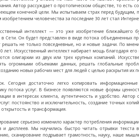
вания. Автор рассуждает о протопическом обществе, то есть 
меющем конечной цели. Мы испытываем страх перед будущим, 
 изобретением человечества за последние 30 лет стал Интерне
усственный интеллект — это уже изобретение ближайшего б
 в Сети. Он будет представлен в виде потока объединенных п
 решать не только повседневные, но и новые задачи. По мнен
10 лет. Искусственный интеллект набирает мощь благодаря ег
ются олигархии из двух или трех крупных компаний. Искусст
ять огромными объемами данных, решать глобальные пробл
созданию новых рабочих мест для людей с целью раскрытия их 
ок. Сегодня достаточно легко копировать информационные
ику потока услуг. В бизнесе появляются новые формы ценност
ации в интересах клиента, аутентичность и удобство. Автор
услуг: постоянство и исключительность, создание точных копи
, открытость и трансформация.
нирование серьезно изменило характер потребления информации 
в и дисплеев. Мы научились быстро читать отрывки текста 
нию, сканирование подрывает грамотность, науку, наше мышл