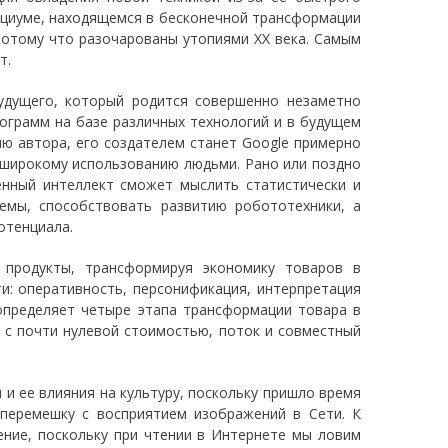
социуме, находящемся в бесконечной трансформации
потому что разочарованы утопиями ХХ века. Самым
т.
удущего, который родится совершенно незаметно
рограмм на базе различных технологий и в будущем
ию автора, его создателем станет Google примерно
о широкому использованию людьми. Рано или поздно
венный интеллект сможет мыслить статистически и
емы, способствовать развитию робототехники, а
потенциала.
 продукты, трансформируя экономику товаров в
и: оперативность, персонификация, интерпретация
 определяет четыре этапа трансформации товара в
й с почти нулевой стоимостью, поток и совместный
и ее влияния на культуру, поскольку пришло время
вперемешку с восприятием изображений в Сети. К
ение, поскольку при чтении в Интернете мы ловим