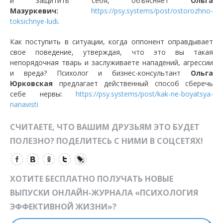
и защитить себя, объясняет
Ольга
Мазуркевич:
https://psy.systems/post/ostorozhno-
toksichnye-ludi
.
Как поступить в ситуации, когда оппонент оправдывает
свое поведение, утверждая, что это вы такая
непорядочная тварь и заслуживаете нападений, агрессии
и вреда? Психолог и бизнес-консультант
Ольга
Юрковская
предлагает действенный способ сберечь
себе нервы:
https://psy.systems/post/kak-ne-boyatsya-
nanavisti
СЧИТАЕТЕ, ЧТО ВАШИМ ДРУЗЬЯМ ЭТО БУДЕТ
ПОЛЕЗНО? ПОДЕЛИТЕСЬ С НИМИ В СОЦСЕТЯХ!
ХОТИТЕ БЕСПЛАТНО ПОЛУЧАТЬ НОВЫЕ
ВЫПУСКИ ОНЛАЙН-ЖУРНАЛА «ПСИХОЛОГИЯ
ЭФФЕКТИВНОЙ ЖИЗНИ»?