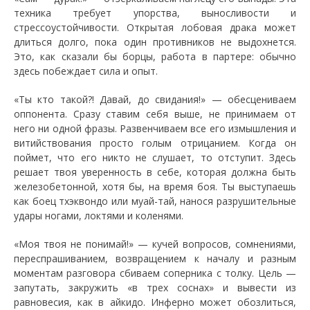
техника требует упорства, выносливости и
стрессоустойчивости. Открытая лобовая драка может
длиться долго, пока один противников не выдохнется.
Это, как сказали бы борцы, работа в партере: обычно
здесь побеждает сила и опыт.
«Ты кто такой?! Давай, до свидания!» — обесцениваем
оппонента. Сразу ставим себя выше, не принимаем от
него ни одной фразы. Развенчиваем все его измышления и
витийствования просто голым отрицанием. Когда он
поймет, что его никто не слушает, то отступит. Здесь
решает твоя уверенность в себе, которая должна быть
железобетонной, хотя бы, на время боя. Ты выступаешь
как боец тхэквондо или муай-тай, нанося разрушительные
удары ногами, локтями и коленями.
«Моя твоя не понимай!» — кучей вопросов, сомнениями,
переспрашиванием, возвращением к началу и разным
моментам разговора сбиваем соперника с толку. Цель —
запутать, закружить «в трех соснах» и вывести из
равновесия, как в айкидо. Инферно может обозлиться,