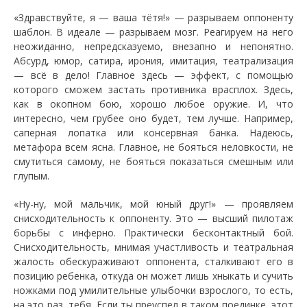
«Здравствуйте, я — ваша тётя!» — разрываем оппоненту
шаблон. В идеале — разрываем мозг. Реагируем на него
неожиданно, непредсказуемо, внезапно и непонятно.
Абсурд, юмор, сатира, ирония, имитация, театрализация
— всё в дело! Главное здесь — эффект, с помощью
которого сможем застать противника врасплох. Здесь,
как в окопном бою, хорошо любое оружие. И, что
интересно, чем грубее оно будет, тем лучше. Например,
саперная лопатка или консервная банка. Надеюсь,
метафора всем ясна. Главное, не бояться неловкости, не
смутиться самому, не бояться показаться смешным или
глупым.
«Ну-ну, мой мальчик, мой юный друг!» — проявляем
снисходительность к оппоненту. Это — высший пилотаж
борьбы с инферно. Практически бесконтактный бой.
Снисходительность, мнимая участливость и театральная
жалость обескураживают оппонента, сталкивают его в
позицию ребенка, откуда он может лишь хныкать и сучить
ножками под умилительные улыбочки взрослого, то есть,
на это раз, тебя. Если ты преуспел в таком поединке, этот