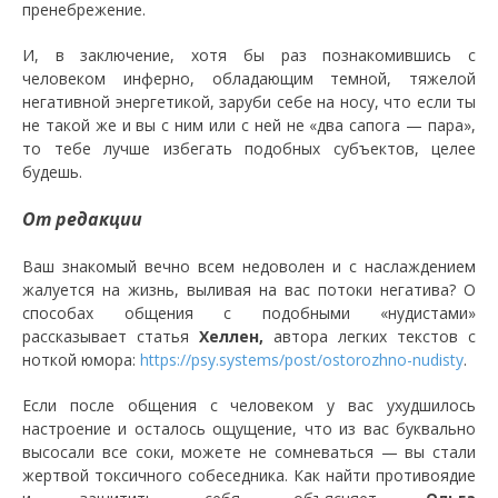
пренебрежение.
И, в заключение, хотя бы раз познакомившись с
человеком инферно, обладающим темной, тяжелой
негативной энергетикой, заруби себе на носу, что если ты
не такой же и вы с ним или с ней не «два сапога — пара»,
то тебе лучше избегать подобных субъектов, целее
будешь.
От редакции
Ваш знакомый вечно всем недоволен и с наслаждением
жалуется на жизнь, выливая на вас потоки негатива? О
способах общения с подобными «нудистами»
рассказывает статья
Хеллен,
автора легких текстов с
ноткой юмора:
https://psy.systems/post/ostorozhno-nudisty
.
Если после общения с человеком у вас ухудшилось
настроение и осталось ощущение, что из вас буквально
высосали все соки, можете не сомневаться — вы стали
жертвой токсичного собеседника. Как найти противоядие