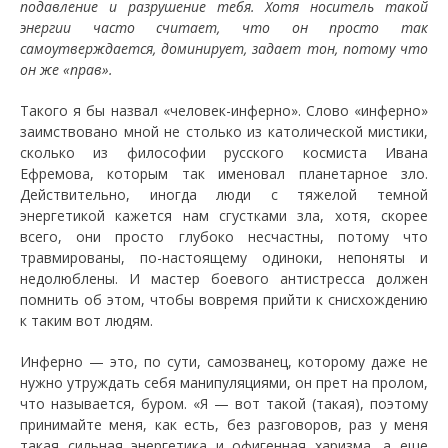
подавление и разрушение тебя. Хотя носитель такой
энергии часто считает, что он просто так
самоутверждается, доминирует, задает тон, потому что
он же «прав».
Такого я бы назвал «человек-инферно». Слово «инферно»
заимствовано мной не столько из католической мистики,
сколько из философии русского космиста Ивана
Ефремова, которым так именовал планетарное зло.
Действительно, иногда люди с тяжелой темной
энергетикой кажется нам сгустками зла, хотя, скорее
всего, они просто глубоко несчастны, потому что
травмированы, по-настоящему одиноки, непоняты и
недолюблены. И мастер боевого антистресса должен
помнить об этом, чтобы вовремя прийти к снисхождению
к таким вот людям.
Инферно — это, по сути, самозванец, которому даже не
нужно утруждать себя манипуляциями, он прет на пролом,
что называется, буром. «Я — вот такой (такая), поэтому
принимайте меня, как есть, без разговоров, раз у меня
такая сильная энергетика и офигенная харизма, а еще