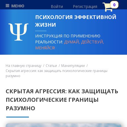
МЕНЮ
Войти
Регистрация
ПСИХОЛОГИЯ ЭФФЕКТИВНОЙ
ЖИЗНИ
ИНСТРУКЦИЯ ПО ПРИМЕНЕНИЮ
РЕАЛЬНОСТИ:
ДУМАЙ, ДЕЙСТВУЙ,
МЕНЯЙСЯ!
На главную страницу
Статьи
Манипуляции
Скрытая агрессия: как защищать психологические границы
разумно
СКРЫТАЯ АГРЕССИЯ: КАК ЗАЩИЩАТЬ
ПСИХОЛОГИЧЕСКИЕ ГРАНИЦЫ
РАЗУМНО