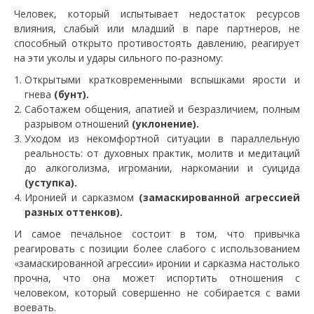
Человек, который испытывает недостаток ресурсов
влияния, слабый или младший в паре партнеров, не
способный открыто противостоять давлению, реагирует
на эти уколы и удары сильного по-разному:
Открытыми кратковременными вспышками ярости и
гнева
(бунт).
Саботажем общения, апатией и безразличием, полным
разрывом отношений
(уклонение).
Уходом из некомфортной ситуации в параллельную
реальность: от духовных практик, молитв и медитаций
до алкоголизма, игромании, наркомании и суицида
(уступка).
Иронией и сарказмом
(замаскированной агрессией
разных оттенков).
И самое печальное состоит в том, что привычка
реагировать с позиции более слабого с использованием
«замаскированной агрессии» иронии и сарказма настолько
прочна, что она может испортить отношения с
человеком, который совершенно не собирается с вами
воевать.