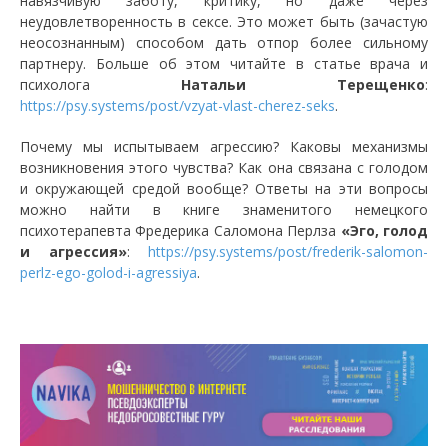
навязчивую заботу, критику, но даже через
неудовлетворенность в сексе. Это может быть (зачастую
неосознанным) способом дать отпор более сильному
партнеру. Больше об этом читайте в статье врача и
психолога
Натальи Терещенко
:
https://psy.systems/post/vzyat-vlast-cherez-seks
.
Почему мы испытываем агрессию? Каковы механизмы
возникновения этого чувства? Как она связана с голодом
и окружающей средой вообще? Ответы на эти вопросы
можно найти в книге знаменитого немецкого
психотерапевта Фредерика Саломона Перлза
«Эго, голод
и агрессия»
:
https://psy.systems/post/frederik-salomon-
perlz-ego-golod-i-agressiya
.