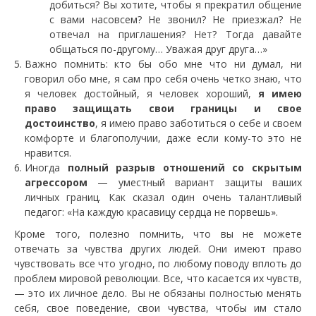
добиться? Вы хотите, чтобы я прекратил общение
с вами насовсем? Не звонил? Не приезжал? Не
отвечал на приглашения? Нет? Тогда давайте
общаться по-другому… Уважая друг друга…»
Важно помнить: кто бы обо мне что ни думал, ни
говорил обо мне, я сам про себя очень четко знаю, что
я человек достойный, я человек хороший,
я имею
право защищать свои границы и свое
достоинство
, я имею право заботиться о себе и своем
комфорте и благополучии, даже если кому-то это не
нравится.
Иногда
полный разрыв отношений со скрытым
агрессором
— уместный вариант защиты ваших
личных границ. Как сказал один очень талантливый
педагог: «На каждую красавицу сердца не порвешь».
Кроме того, полезно помнить, что вы не можете
отвечать за чувства других людей. Они имеют право
чувствовать все что угодно, по любому поводу вплоть до
проблем мировой революции. Все, что касается их чувств,
— это их личное дело. Вы не обязаны полностью менять
себя, свое поведение, свои чувства, чтобы им стало