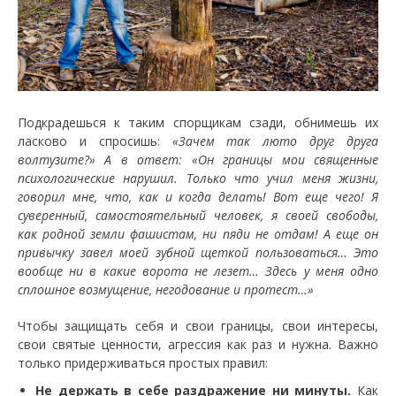
Подкрадешься к таким спорщикам сзади, обнимешь их
ласково и спросишь:
«Зачем так люто друг друга
волтузите?» А в ответ: «Он границы мои священные
психологические нарушил. Только что учил меня жизни,
говорил мне, что, как и когда делать! Вот еще чего! Я
суверенный, самостоятельный человек, я своей свободы,
как родной земли фашистам, ни пяди не отдам! А еще он
привычку завел моей зубной щеткой пользоваться… Это
вообще ни в какие ворота не лезет… Здесь у меня одно
сплошное возмущение, негодование и протест…»
Чтобы защищать себя и свои границы, свои интересы,
свои святые ценности, агрессия как раз и нужна. Важно
только придерживаться простых правил:
Не держать в себе раздражение ни минуты.
Как