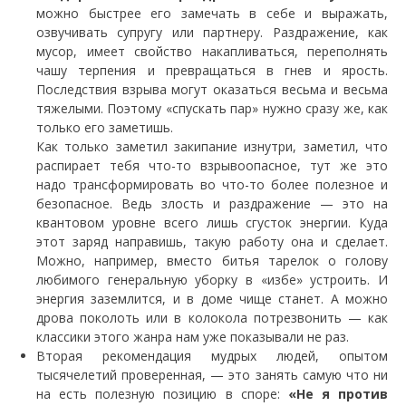
можно быстрее его замечать в себе и выражать,
озвучивать супругу или партнеру. Раздражение, как
мусор, имеет свойство накапливаться, переполнять
чашу терпения и превращаться в гнев и ярость.
Последствия взрыва могут оказаться весьма и весьма
тяжелыми. Поэтому «спускать пар» нужно сразу же, как
только его заметишь.
Как только заметил закипание изнутри, заметил, что
распирает тебя что-то взрывоопасное, тут же это
надо трансформировать во что-то более полезное и
безопасное. Ведь злость и раздражение — это на
квантовом уровне всего лишь сгусток энергии. Куда
этот заряд направишь, такую работу она и сделает.
Можно, например, вместо битья тарелок о голову
любимого генеральную уборку в «избе» устроить. И
энергия заземлится, и в доме чище станет. А можно
дрова поколоть или в колокола потрезвонить — как
классики этого жанра нам уже показывали не раз.
Вторая рекомендация мудрых людей, опытом
тысячелетий проверенная, — это занять самую что ни
на есть полезную позицию в споре:
«Не я против