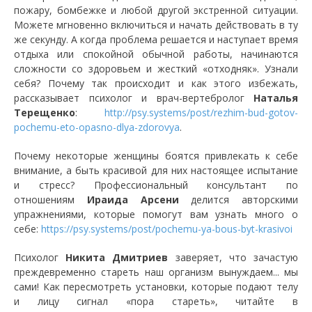
пожару, бомбежке и любой другой экстренной ситуации.
Можете мгновенно включиться и начать действовать в ту
же секунду. А когда проблема решается и наступает время
отдыха или спокойной обычной работы, начинаются
сложности со здоровьем и жесткий «отходняк». Узнали
себя? Почему так происходит и как этого избежать,
рассказывает психолог и врач-вертебролог
Наталья
Терещенко
:
http://psy.systems/post/rezhim-bud-gotov-
pochemu-eto-opasno-dlya-zdorovya
.
Почему некоторые женщины боятся привлекать к себе
внимание, а быть красивой для них настоящее испытание
и стресс? Профессиональный консультант по
отношениям
Ираида Арсени
делится авторскими
упражнениями, которые помогут вам узнать много о
себе:
https://psy.systems/post/pochemu-ya-bous-byt-krasivoi
Психолог
Никита Дмитриев
заверяет, что зачастую
преждевременно стареть наш организм вынуждаем... мы
сами! Как пересмотреть установки, которые подают телу
и лицу сигнал «пора стареть», читайте в