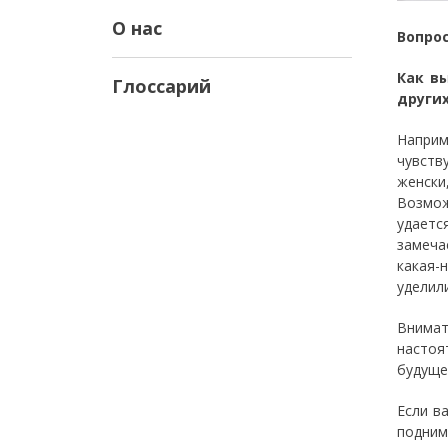
О нас
Вопро
Как в
Глоссарий
други
Наприм
чувств
женски
Возмож
удаетс
замеча
какая-
уделил
Внимат
настоя
будуще
Если в
подним