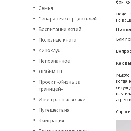
боится
Семья
Поделю
Сепарация от родителей
не ваш
Воспитание детей
Пишем
Вам по
Полезные книги
Киноклуб
Вопро
Непознанное
Как вы
Любимцы
Мыслен
когда 
Проект «Жизнь за
ситуац
границей»
вам ил
Иностранные языки
агресси
Путешествия
Спроси
Эмиграция