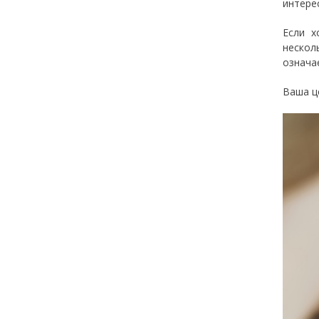
интерес
Если х
нескол
означа
Ваша ц