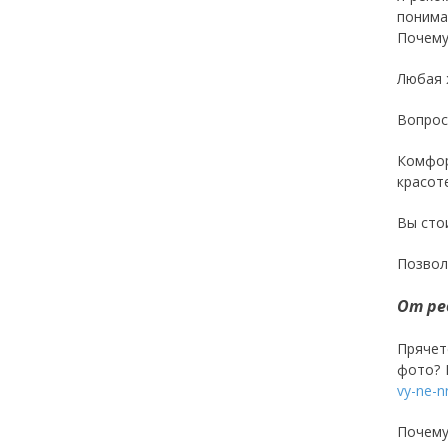
понима
Почему
Любая 
Вопрос
Комфор
красоте
Вы сто
Позвол
От ре
Прячет
фото? 
vy-ne-n
Почему