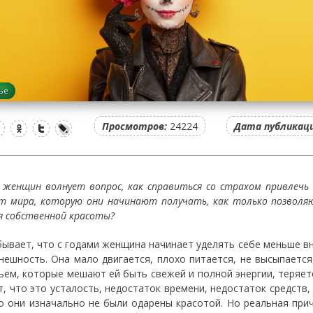
ье
Просмотров:
24224
Дата публикаци
 женщин волнует вопрос, как справиться со страхом привлеч
от мира, которую они начинают получать, как только позволя
я собственной красоты?
бывает, что с годами женщина начинает уделять себе меньше в
нешность. Она мало двигается, плохо питается, не высыпаетс
ьем, которые мешают ей быть свежей и полной энергии, теряе
т, что это усталость, недостаток времени, недостаток средств, 
о они изначально не были одарены красотой. Но реальная при