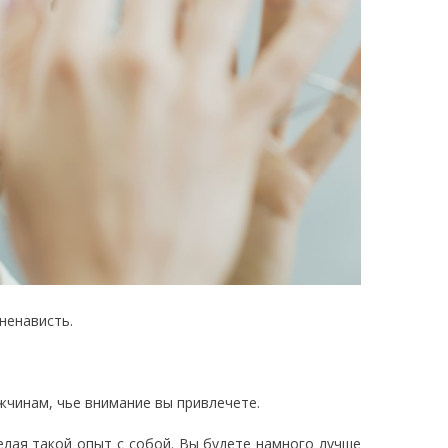
 ненависть.
жчинам, чье внимание вы привлечете.
делая такой опыт с собой. Вы будете намного лучше