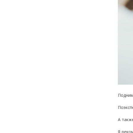
Подним
Поэксп
А такж
Я реко