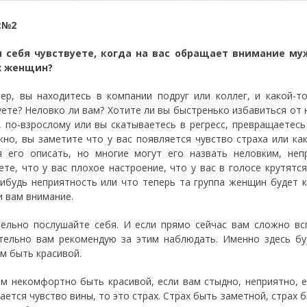
с№2
ы себя чувствуете, когда на вас обращает внимание му
х женщин?
ер, вы находитесь в компании подруг или коллег, и какой-т
уете? Неловко ли вам? Хотите ли вы быстренько избавиться от 
, по-взрослому или вы скатываетесь в регресс, превращаетесь
но, вы заметите что у вас появляется чувство страха или ка
я его описать, но многие могут его назвать неловким, не
ете, что у вас плохое настроение, что у вас в голосе крутят
нибудь неприятность или что теперь та группа женщин будет к
и вам внимание.
ельно послушайте себя. И если прямо сейчас вам сложно вс
тельно вам рекомендую за этим наблюдать. Именно здесь бу
м быть красивой.
ам некомфортно быть красивой, если вам стыдно, неприятно, ес
ается чувство вины, то это страх. Страх быть заметной, страх 