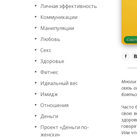
Личная эффективность
Коммуникации
Манипуляции
Любовь
Счаст
Секс
Здоровье
Фитнес
Многих
Идеальный вес
связь 
Имидж
боятьс
Отношения
Часто 
свою в
Деньги
здоров
говоря
Проект «Деньги по-
Или чт
женски»