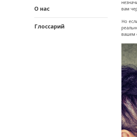
незнач
О нас
вам че
Но есл
Глоссарий
реальн
вашем 