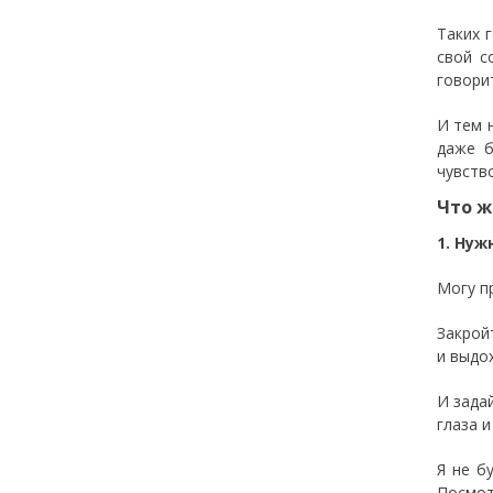
Таких 
свой с
говорит
И тем 
даже б
чувств
Что ж
1. Нуж
Могу п
Закрой
и выдо
И зада
глаза и
Я не б
Посмот