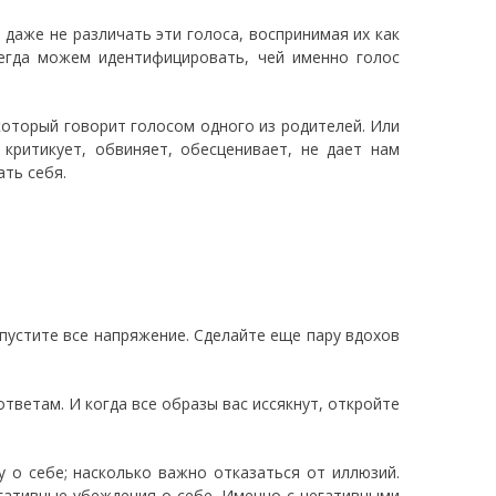
даже не различать эти голоса, воспринимая их как
егда можем идентифицировать, чей именно голос
 который говорит голосом одного из родителей. Или
критикует, обвиняет, обесценивает, не дает нам
ть себя.
тпустите все напряжение. Сделайте еще пару вдохов
ответам. И когда все образы вас иссякнут, откройте
у о себе; насколько важно отказаться от иллюзий.
егативные убеждения о себе. Именно с негативными