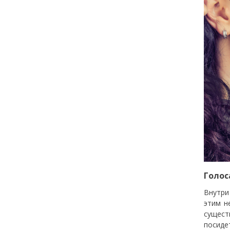
Голос
Внутри
этим н
сущест
посиде