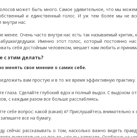
голосов может быть много. Самое удивительное, что мы можем 
обственный и единственный голос. И уж тем более мы не вс
 внутри нас.
не менее. Очень часто внутри нас есть так называемый критик,
абушки/дедушки. Именно этот голос, который постоянно нас 
овать себя достойным человеком, мешает нам любить и принима
е с этим делать?
но менять свое мнение о самих себе.
редложить вам простую и в то же время эффективную практику.
те глаза. Сделайте глубокий вдох и полный выдох. С выдохом о
хов, с каждым разом все больше расслабляясь.
йте себе вопрос: какой (какая) я? Прислушайтесь внимательно к 
 запишите все на бумагу.
уду сейчас рассказывать о том, насколько важно видеть правд
рите внимательно на все то, что вы записали. Особенно на н