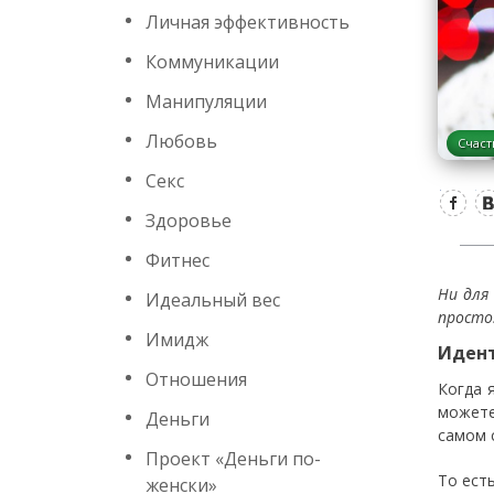
Личная эффективность
Коммуникации
Манипуляции
Любовь
Счаст
Секс
Здоровье
Фитнес
Ни для
Идеальный вес
просто
Имидж
Иден
Отношения
Когда 
можете
Деньги
самом 
Проект «Деньги по-
То ест
женски»