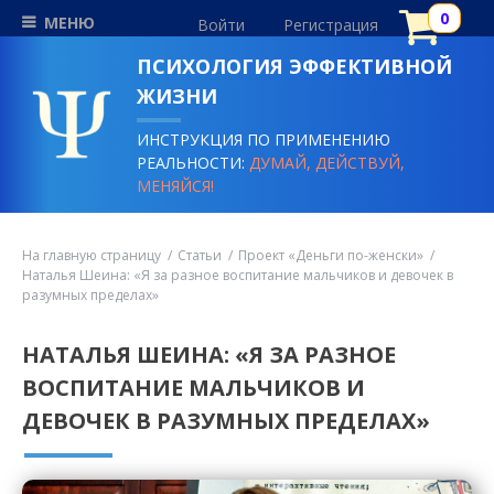
МЕНЮ
Войти
Регистрация
ПСИХОЛОГИЯ ЭФФЕКТИВНОЙ
ЖИЗНИ
ИНСТРУКЦИЯ ПО ПРИМЕНЕНИЮ
РЕАЛЬНОСТИ:
ДУМАЙ, ДЕЙСТВУЙ,
МЕНЯЙСЯ!
На главную страницу
Статьи
Проект «Деньги по-женски»
Наталья Шеина: «Я за разное воспитание мальчиков и девочек в
разумных пределах»
НАТАЛЬЯ ШЕИНА: «Я ЗА РАЗНОЕ
ВОСПИТАНИЕ МАЛЬЧИКОВ И
ДЕВОЧЕК В РАЗУМНЫХ ПРЕДЕЛАХ»