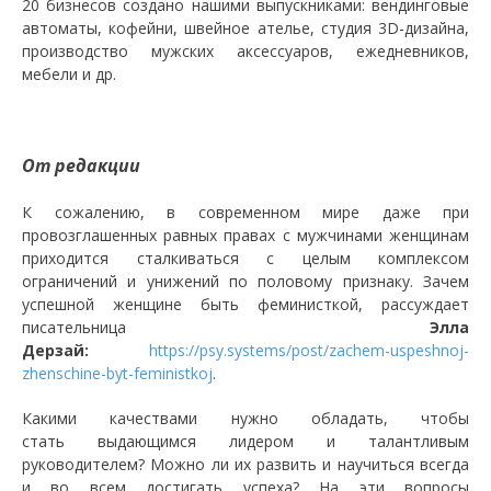
20 бизнесов создано нашими выпускниками: вендинговые
автоматы, кофейни, швейное ателье, студия 3D-дизайна,
производство мужских аксессуаров, ежедневников,
мебели и др.
От редакции
К сожалению, в современном мире даже при
провозглашенных равных правах с мужчинами женщинам
приходится сталкиваться с целым комплексом
ограничений и унижений по половому признаку. Зачем
успешной женщине быть феминисткой, рассуждает
писательница
Элла
Дерзай:
https://psy.systems/post/zachem-uspeshnoj-
zhenschine-byt-feministkoj
.
Какими качествами нужно обладать, чтобы
стать выдающимся лидером и талантливым
руководителем? Можно ли их развить и научиться всегда
и во всем достигать успеха? На эти вопросы