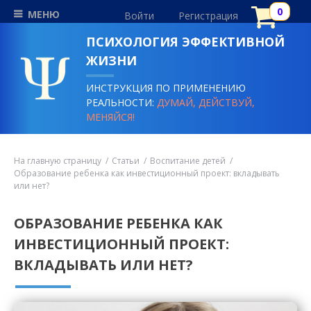
МЕНЮ
Войти
Регистрация
ПСИХОЛОГИЯ ЭФФЕКТИВНОЙ
ЖИЗНИ
ИНСТРУКЦИЯ ПО ПРИМЕНЕНИЮ
РЕАЛЬНОСТИ:
ДУМАЙ, ДЕЙСТВУЙ,
МЕНЯЙСЯ!
На главную страницу
Статьи
Воспитание детей
Образование ребенка как инвестиционный проект: вкладывать
или нет?
ОБРАЗОВАНИЕ РЕБЕНКА КАК
ИНВЕСТИЦИОННЫЙ ПРОЕКТ:
ВКЛАДЫВАТЬ ИЛИ НЕТ?