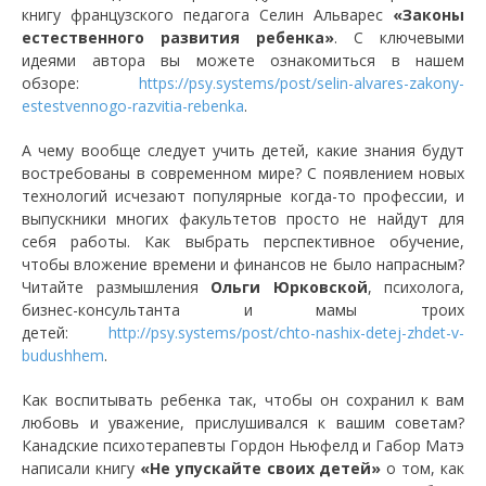
книгу французского педагога Селин Альварес
«Законы
естественного развития ребенка»
. С ключевыми
идеями автора вы можете ознакомиться в нашем
обзоре:
https://psy.systems/post/selin-alvares-zakony-
estestvennogo-razvitia-rebenka
.
А чему вообще следует учить детей, какие знания будут
востребованы в современном мире? С появлением новых
технологий исчезают популярные когда-то профессии, и
выпускники многих факультетов просто не найдут для
себя работы. Как выбрать перспективное обучение,
чтобы вложение времени и финансов не было напрасным?
Читайте размышления
Ольги Юрковской
, психолога,
бизнес-консультанта и мамы троих
детей:
http://psy.systems/post/chto-nashix-detej-zhdet-v-
budushhem
.
Как воспитывать ребенка так, чтобы он сохранил к вам
любовь и уважение, прислушивался к вашим советам?
Канадские психотерапевты Гордон Ньюфелд и Габор Матэ
написали книгу
«Не упускайте своих детей»
о том, как