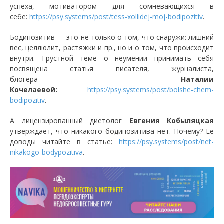
успеха, мотиватором для сомневающихся в
себе:
https://psy.systems/post/tess-xollidej-moj-bodipozitiv
.
Бодипозитив — это не только о том, что снаружи: лишний
вес, целлюлит, растяжки и пр., но и о том, что происходит
внутри. Грустной теме о неумении принимать себя
посвящена статья писателя, журналиста,
блогера
Наталии
Кочелаевой:
https://psy.systems/post/bolshe-chem-
bodipozitiv
.
А лицензированный диетолог
Евгения Кобыляцкая
утверждает, что никакого бодипозитива нет. Почему? Ее
доводы читайте в статье:
https://psy.systems/post/net-
nikakogo-bodypozitiva
.