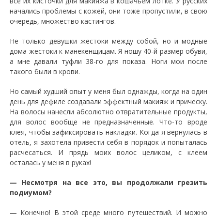
все их кисточки для макияжа в кошачьем лотке. У русских
начались проблемы с кожей, они тоже пропустили, в свою
очередь, множество кастингов.
Не только девушки жестоки между собой, но и модные
дома жестоки к манекенщицам. Я ношу 40-й размер обуви,
а мне давали туфли 38-го для показа. Ноги мои после
такого были в крови.
Но самый худший опыт у меня был однажды, когда на один
день для дефиле создавали эффектный макияж и прическу.
На волосы нанесли абсолютно отвратительные продукты,
для волос вообще не предназначенные. Что-то вроде
клея, чтобы зафиксировать накладки. Когда я вернулась в
отель, я захотела привести себя в порядок и попыталась
расчесаться. И прядь моих волос целиком, с клеем
осталась у меня в руках!
— Несмотря на все это, вы продолжали грезить
подиумом?
— Конечно! В этой среде много путешествий. И можно