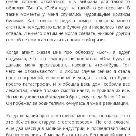
очень сложно отказаться. «Ты выбрана для такой-то
обложки "Вога"», «Тебя ждут на такой-то фотосессии». В
такие моменты у меня случались чудовищные кризисы
булимии. Как только я видела номер телефона моего
агента, я немедленно шла в булочную и наедалась там до
отвала. И ничего с этим не могла сделать, никакой другой
способ не помогал погасить панический кризис.
Когда агент сказал мне про обложку «Вог», я вдруг
подумала, что это никогда не кончится: «Они будут и
дальше меня преследовать, находить что-нибудь, "от
чего не отказываются". В любом случае сейчас я стала
просто огромной, если они меня увидят такой, это будет
просто катастрофа». И я обошла весь дом, собрала все
лекарства, какие только смогла найти, и приняла их все.
Но меня увидел мой младший брат, ему тогда было 12 лет.
Он побежал за родителями, очнулась я уже в реанимации.
Когда лечащий врач осматривал мое тело, он сказал, что
это 60-летняя старуха с остеопорозом. По его словам,
еще два месяца в модной индустрии, и последствия были
бы непоправимы. Я могла бы остаться бесплодной или не