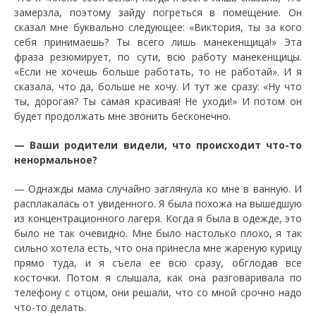
замерзла, поэтому зайду погреться в помещение. Он
сказал мне буквально следующее: «Виктория, ты за кого
себя принимаешь? Ты всего лишь манекенщица!» Эта
фраза резюмирует, по сути, всю работу манекенщицы.
«Если не хочешь больше работать, то не работай». И я
сказала, что да, больше не хочу. И тут же сразу: «Ну что
ты, дорогая? Ты самая красивая! Не уходи!» И потом он
будет продолжать мне звонить бесконечно.
— Ваши родители видели, что происходит что-то
ненормальное?
— Однажды мама случайно заглянула ко мне в ванную. И
расплакалась от увиденного. Я была похожа на вышедшую
из концентрационного лагеря. Когда я была в одежде, это
было не так очевидно. Мне было настолько плохо, я так
сильно хотела есть, что она принесла мне жареную курицу
прямо туда, и я съела ее всю сразу, обглодав все
косточки. Потом я слышала, как она разговаривала по
телефону с отцом, они решали, что со мной срочно надо
что-то делать.