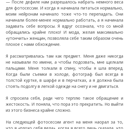
— После дефиле нам разрешалось набрать немного веса
для фотосессии. И когда я начинала питаться нормально,
моим нейронам начинало тоже что-то перепадать. Они
начинали более-менее нормально работать, а я начинала
задавать себе вопросы. Я вдруг осознала, что со мной
обращались крайне плохо! И мода, желая максимально
«утончить» женщин, позволяла себе таким образом очень
плохое с нами обхождение.
Я рассматривалась там как предмет. Меня даже никогда
не называли по имени, а чтобы подозвать, мне щелкали
пальцами. Меня толкали в спину, чтобы я шла вперед.
Когда были съемки в холоде, фотограф был всегда в
толстой куртке, в шарфе и в перчатках, а я должна была
стоять подолгу в легкой одежде на снегу и не двигаться.
Я спросила себя, ради чего терплю такое обращение и
жестокость. И поняла, что пора это прекратить. Но выйти
из этого бизнеса крайне сложно.
На следующей фотосессии агент на меня наорал за то,
что я «плохо себя вела», когда я всего лишь сказала, что