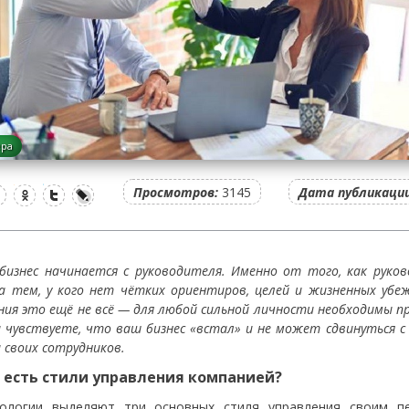
ера
Просмотров:
3145
Дата публикации
бизнес начинается с руководителя. Именно от того, как руков
За тем, у кого нет чётких ориентиров, целей и жизненных убеж
ния это ещё не всё — для любой сильной личности необходимы п
ы чувствуете, что ваш бизнес «встал» и не может сдвинуться
и своих сотрудников.
 есть стили управления компанией?
хологии выделяют три основных стиля управления своим