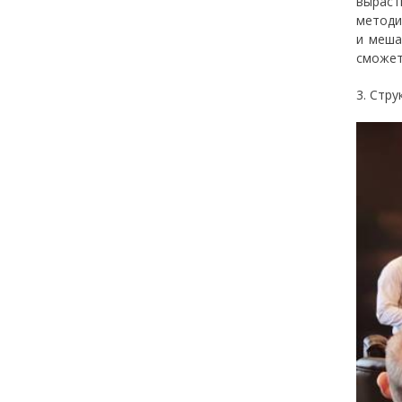
выраст
методи
и меша
сможет
3. Стру