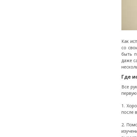
Как ис
со сво
быть п
даже с
нескол
Где и
Все ру
первую
1. Хор
после 
2. Пом
изучен