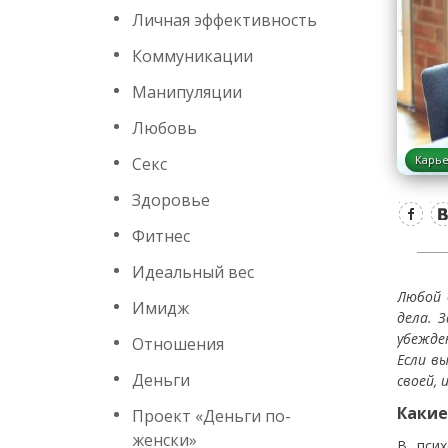
Личная эффективность
Коммуникации
Манипуляции
Любовь
Карь
Секс
Здоровье
Фитнес
Идеальный вес
Любой 
Имидж
дела. 
убежде
Отношения
Если в
Деньги
своей, 
Какие
Проект «Деньги по-
женски»
В пси