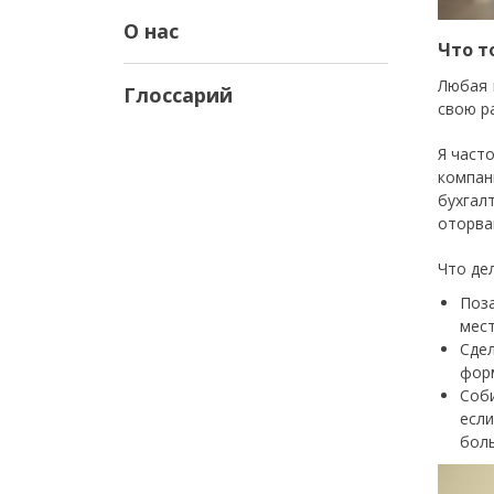
О нас
Что т
Любая 
Глоссарий
свою р
Я част
компан
бухгал
оторва
Что де
Поза
мест
Сде
фор
Соби
есл
боль