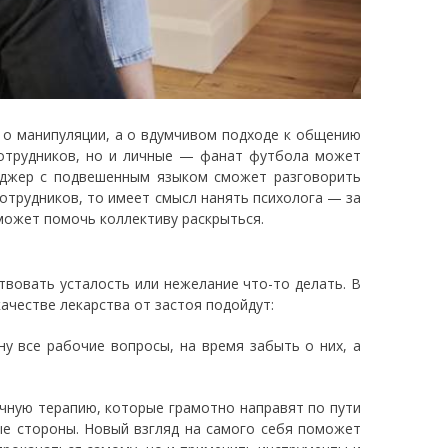
е о манипуляции, а о вдумчивом подходе к общению
сотрудников, но и личные — фанат футбола может
еджер с подвешенным языком сможет разговорить
сотрудников, то имеет смысл нанять психолога — за
может помочь коллективу раскрыться.
твовать усталость или нежелание что-то делать. В
ачестве лекарства от застоя подойдут:
ну все рабочие вопросы, на время забыть о них, а
ичную терапию, которые грамотно направят по пути
ные стороны. Новый взгляд на самого себя поможет