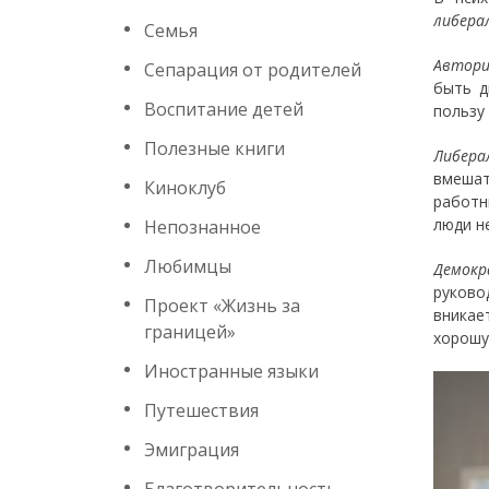
либера
Семья
Автори
Сепарация от родителей
быть д
Воспитание детей
пользу 
Полезные книги
Либер
вмеша
Киноклуб
работн
люди н
Непознанное
Любимцы
Демокр
руково
Проект «Жизнь за
вникае
границей»
хорошу
Иностранные языки
Путешествия
Эмиграция