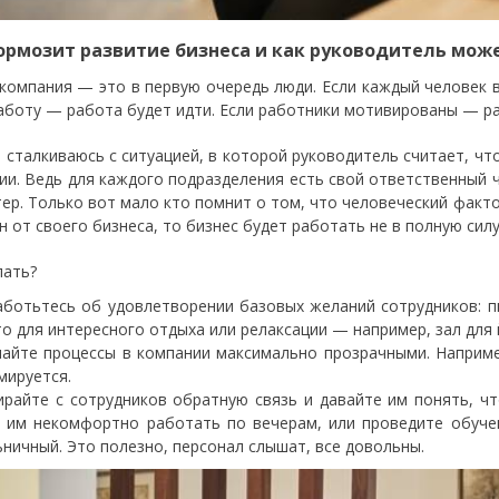
ормозит развитие бизнеса и как руководитель може
компания — это в первую очередь люди. Если каждый человек
аботу — работа будет идти. Если работники мотивированы — ра
о сталкиваюсь с ситуацией, в которой руководитель считает, чт
ии. Ведь для каждого подразделения есть свой ответственный ч
тер. Только вот мало кто помнит о том, что человеческий факт
н от своего бизнеса, то бизнес будет работать не в полную силу
лать?
ботьтесь об удовлетворении базовых желаний сотрудников: пи
о для интересного отдыха или релаксации — например, зал для 
лайте процессы в компании максимально прозрачными. Наприме
мируется.
райте с сотрудников обратную связь и давайте им понять, чт
и им некомфортно работать по вечерам, или проведите обуче
ничный. Это полезно, персонал слышат, все довольны.