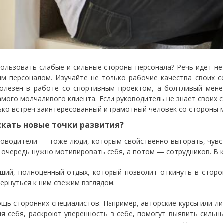
пользовать слабые и сильные стороны персонала? Речь идёт н
им персоналом. Изучайте не только рабочие качества своих 
олезен в работе со спортивным проектом, а болтливый мен
амого молчаливого клиента. Если руководитель не знает своих 
ько встреч заинтересованный и грамотный человек со стороны 
скать новые точки развития?
ководители — тоже люди, которым свойственно выгорать, чувс
 очередь нужно мотивировать себя, а потом — сотрудников. В к
оший, полноценный отдых, который позволит откинуть в сторо
вернуться к ним свежим взглядом.
ощь сторонних специалистов. Например, авторские курсы или л
ия себя, раскроют уверенность в себе, помогут выявить силь