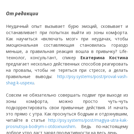
От редакции
Неудачный опыт вызывает бурю эмоций, сковывает и
останавливает при попытках выйти из зоны комфорта.
Как научиться «включать мозг» при неудачах, чтобы
эмоциональная составляющая становилась гораздо
меньше, а правильная реакция вошла в привычку? Life-
технолог, консультант, спикер
Екатерина Костина
предлагает несколько действенных способов реагировать
на провалы, чтобы не теряться при стрессе, а делать
правильные выводы:
http://psy.systems/post/proval-vash-
shag-k-uspexu
.
Совсем не обязательно совершать подвиг при выходе из
зоны комфорта, можно просто чуть-чуть
подкорректировать свои привычные действия. И начать
это прямо с утра. Как проснуться бодрым и отдохнувшим,
читайте в статье
http://psy.systems/post/magiya-utra-kak-
prosnutsya-bodrym-i-otdoxnuvshim
. Ведь по-настоящему
доброе утро даст заряд продуктивности на весь день.