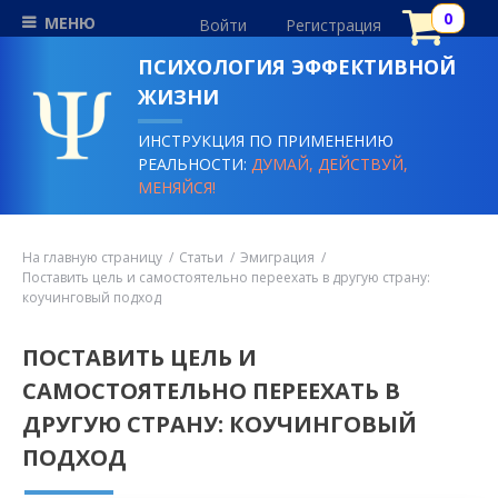
МЕНЮ
Войти
Регистрация
ПСИХОЛОГИЯ ЭФФЕКТИВНОЙ
ЖИЗНИ
ИНСТРУКЦИЯ ПО ПРИМЕНЕНИЮ
РЕАЛЬНОСТИ:
ДУМАЙ, ДЕЙСТВУЙ,
МЕНЯЙСЯ!
На главную страницу
Статьи
Эмиграция
Поставить цель и самостоятельно переехать в другую страну:
коучинговый подход
ПОСТАВИТЬ ЦЕЛЬ И
САМОСТОЯТЕЛЬНО ПЕРЕЕХАТЬ В
ДРУГУЮ СТРАНУ: КОУЧИНГОВЫЙ
ПОДХОД