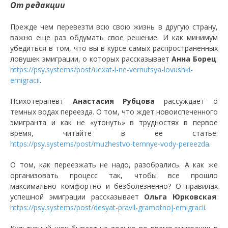
От редакции
Прежде чем перевезти всю свою жизнь в другую страну,
важно еще раз обдумать свое решение. И как минимум
убедиться в том, что вы в курсе самых распространенных
ловушек эмиграции, о которых рассказывает
Анна Борец
:
https://psy.systems/post/uexat-i-ne-vernutsya-lovushki-
emigracii
.
Психотерапевт
Анастасия Рубцова
рассуждает о
темных водах переезда. О том, что ждет новоиспеченного
эмигранта и как не «утонуть» в трудностях в первое
время, читайте в ее статье:
https://psy.systems/post/muzhestvo-temnye-vody-pereezda
.
О том, как переезжать не надо, разобрались. А как же
организовать процесс так, чтобы все прошло
максимально комфортно и безболезненно? О правилах
успешной эмиграции рассказывает
Ольга Юрковская
:
https://psy.systems/post/desyat-pravil-gramotnoj-emigracii
.