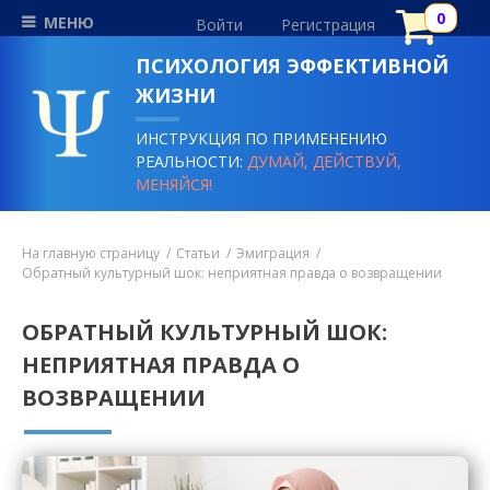
МЕНЮ
Войти
Регистрация
ПСИХОЛОГИЯ ЭФФЕКТИВНОЙ
ЖИЗНИ
ИНСТРУКЦИЯ ПО ПРИМЕНЕНИЮ
РЕАЛЬНОСТИ:
ДУМАЙ, ДЕЙСТВУЙ,
МЕНЯЙСЯ!
На главную страницу
Статьи
Эмиграция
Обратный культурный шок: неприятная правда о возвращении
ОБРАТНЫЙ КУЛЬТУРНЫЙ ШОК:
НЕПРИЯТНАЯ ПРАВДА О
ВОЗВРАЩЕНИИ