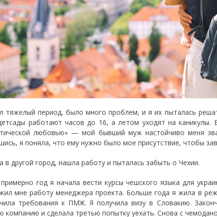
л тяжелый период, было много проблем, и я их пыталась реша
детсады работают часов до 16, а летом уходят на каникулы. 
тической любовью» — мой бывший муж настойчиво меня звал 
шись, я поняла, что ему нужно было мое присутствие, чтобы з
а в другой город, нашла работу и пыталась забыть о Чехии.
 примерно год я начала вести курсы чешского языка для украи
жил мне работу менеджера проекта. Больше года я жила в реж
чила требования к ПМЖ. Я получила визу в Словакию. Законч
ю компанию и сделала третью попытку уехать. Снова с чемодано