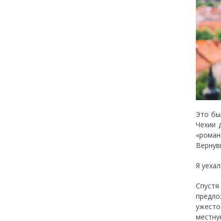
Это бы
Чехии 
«роман
Вернув
Я уехал
Спустя
предло
ужесто
местну