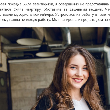
рвая поездка была авантюрной, я совершенно не представляла, 
ваться. Сняла квартиру, обставила ее дешевыми вещами. Чт
о возле мусорного контейнера. Устроилась на работу в газетн
 я ему нашла неплохую работу. Мы планировали продать дом на У