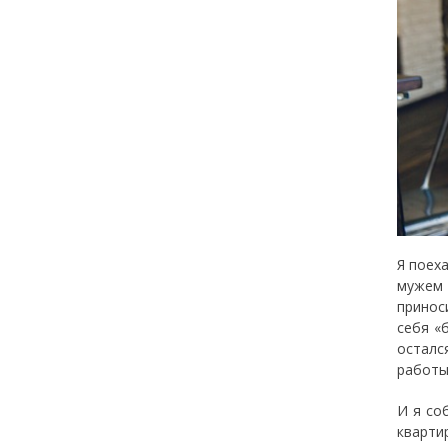
Я поех
мужем 
принос
себя «
осталс
работы
И я со
кварти