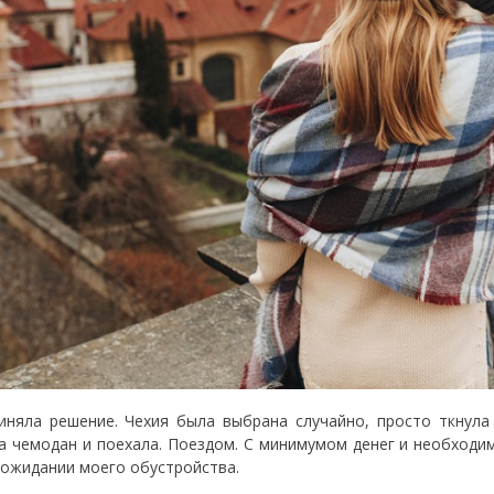
иняла решение. Чехия была выбрана случайно, просто ткнула
а чемодан и поехала. Поездом. С минимумом денег и необходи
 ожидании моего обустройства.