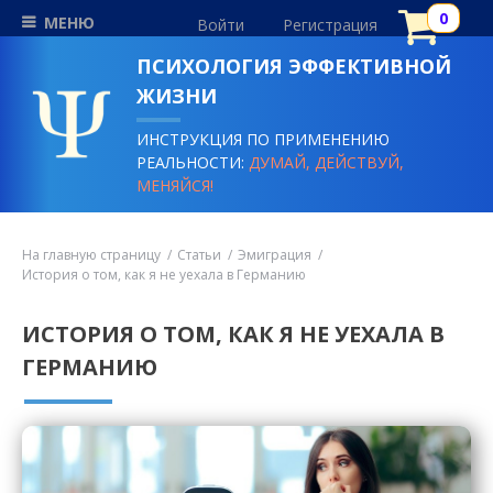
МЕНЮ
Войти
Регистрация
ПСИХОЛОГИЯ ЭФФЕКТИВНОЙ
ЖИЗНИ
ИНСТРУКЦИЯ ПО ПРИМЕНЕНИЮ
РЕАЛЬНОСТИ:
ДУМАЙ, ДЕЙСТВУЙ,
МЕНЯЙСЯ!
На главную страницу
Статьи
Эмиграция
История о том, как я не уехала в Германию
ИСТОРИЯ О ТОМ, КАК Я НЕ УЕХАЛА В
ГЕРМАНИЮ