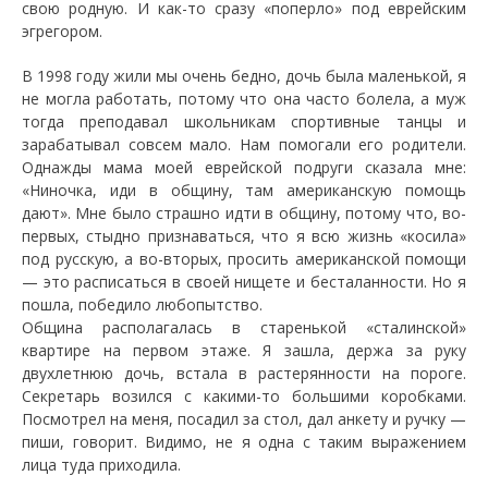
свою родную. И как-то сразу «поперло» под еврейским
эгрегором.
В 1998 году жили мы очень бедно, дочь была маленькой, я
не могла работать, потому что она часто болела, а муж
тогда преподавал школьникам спортивные танцы и
зарабатывал совсем мало. Нам помогали его родители.
Однажды мама моей еврейской подруги сказала мне:
«Ниночка, иди в общину, там американскую помощь
дают». Мне было страшно идти в общину, потому что, во-
первых, стыдно признаваться, что я всю жизнь «косила»
под русскую, а во-вторых, просить американской помощи
— это расписаться в своей нищете и бесталанности. Но я
пошла, победило любопытство.
Община располагалась в старенькой «сталинской»
квартире на первом этаже. Я зашла, держа за руку
двухлетнюю дочь, встала в растерянности на пороге.
Секретарь возился с какими-то большими коробками.
Посмотрел на меня, посадил за стол, дал анкету и ручку —
пиши, говорит. Видимо, не я одна с таким выражением
лица туда приходила.