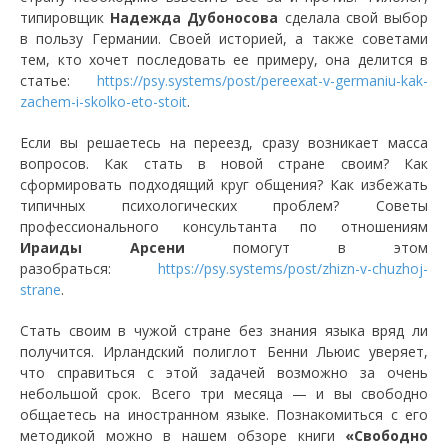
типировщик
Надежда Дубоносова
сделала свой выбор
в пользу Германии. Своей историей, а также советами
тем, кто хочет последовать ее примеру, она делится в
статье:
https://psy.systems/post/pereexat-v-germaniu-kak-
zachem-i-skolko-eto-stoit
.
Если вы решаетесь на переезд, сразу возникает масса
вопросов. Как стать в новой стране своим? Как
сформировать подходящий круг общения? Как избежать
типичных психологических проблем? Советы
профессионального консультанта по отношениям
Ираиды Арсени
помогут в этом
разобраться:
https://psy.systems/post/zhizn-v-chuzhoj-
strane
.
Стать своим в чужой стране без знания языка вряд ли
получится. Ирландский полиглот Бенни Льюис уверяет,
что справиться с этой задачей возможно за очень
небольшой срок. Всего три месяца — и вы свободно
общаетесь на иностранном языке. Познакомиться с его
методикой можно в нашем обзоре книги
«Свободно