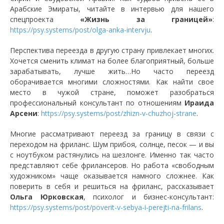
Арабские Эмираты, читайте в интервью для нашего
спецпроекта
«Жизнь за границей»
:
https://psy.systems/post/olga-anka-intervju
.
Перспектива переезда в другую страну привлекает многих.
Хочется сменить климат на более благоприятный, больше
зарабатывать, лучше жить…Но часто переезд
оборачивается многими сложностями. Как найти свое
место в чужой стране, поможет разобраться
профессиональный консультант по отношениям
Ираида
Арсени
:
https://psy.systems/post/zhizn-v-chuzhoj-strane
.
Многие рассматривают переезд за границу в связи с
переходом на фриланс. Шум прибоя, солнце, песок — и вы
с ноутбуком растянулись на шезлонге. Именно так часто
представляют себе фрилансеров. Но работа «свободным
художником» чаще оказывается намного сложнее. Как
поверить в себя и решиться на фриланс, рассказывает
Ольга Юрковская
, психолог и бизнес-консультант:
https://psy.systems/post/poverit-v-sebya-i-perejti-na-frilans
.