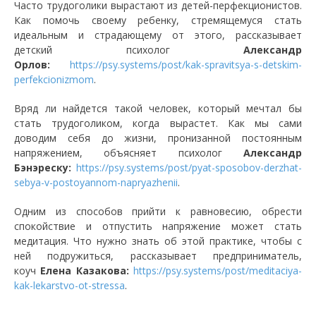
Часто трудоголики вырастают из детей-перфекционистов.
Как помочь своему ребенку, стремящемуся стать
идеальным и страдающему от этого, рассказывает
детский психолог
Александр
Орлов:
https://psy.systems/post/kak-spravitsya-s-detskim-
perfekcionizmom
.
Вряд ли найдется такой человек, который мечтал бы
стать трудоголиком, когда вырастет. Как мы сами
доводим себя до жизни, пронизанной постоянным
напряжением, объясняет психолог
Александр
Бэнэреску:
https://psy.systems/post/pyat-sposobov-derzhat-
sebya-v-postoyannom-napryazhenii
.
Одним из способов прийти к равновесию, обрести
спокойствие и отпустить напряжение может стать
медитация. Что нужно знать об этой практике, чтобы с
ней подружиться, рассказывает предприниматель,
коуч
Елена Казакова:
https://psy.systems/post/meditaciya-
kak-lekarstvo-ot-stressa
.