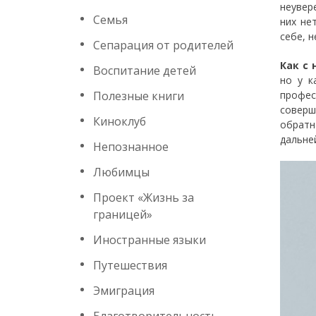
неувер
Семья
них не
себе, 
Сепарация от родителей
Как с 
Воспитание детей
но у к
Полезные книги
профе
соверш
Киноклуб
обратн
дальне
Непознанное
Любимцы
Проект «Жизнь за
границей»
Иностранные языки
Путешествия
Эмиграция