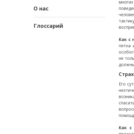
многих
О нас
поведе
челове
тактик
Глоссарий
воспри
Как с 
пятна 
особог
не тол
должны
Страх
Его су
неэтич
возник
спасат
вопрос
помощи
Как с
проход