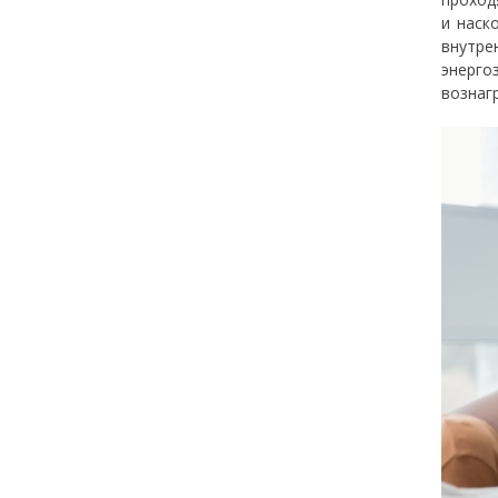
и наск
внутре
энерго
вознаг