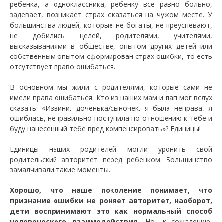
ребенка, а одноклассника, ребенку все равно больно,
задевает, возникает страх оказаться на чужом месте. У
большинства людей, которые не богаты, не преуспевают,
не добились целей, родителями, учителями,
высказываниями в обществе, опытом других детей или
собственным опытом сформирован страх ошибки, то есть
отсутствует право ошибаться.
В основном мы жили с родителями, которые сами не
имели права ошибаться. Кто из наших мам и пап мог вслух
сказать: «Извини, доченька/сыночек, я была неправа, я
ошиблась, неправильно поступила по отношению к тебе и
буду нанесенный тебе вред компенсировать»? Единицы!
Единицы наших родителей могли уронить свой
родительский авторитет перед ребенком. Большинство
замалчивали такие моменты.
Хорошо, что наше поколение понимает, что
признание ошибки не роняет авторитет, наоборот,
дети воспринимают это как нормальный способ
человеческого взаимодействия.
Но, к сожалению,