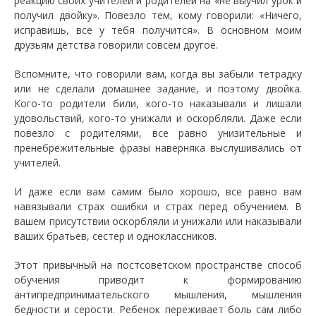
реакцию своих учителей и родителей на «не выучил урок и
получил двойку». Повезло тем, кому говорили: «Ничего,
исправишь, все у тебя получится». В основном моим
друзьям детства говорили совсем другое.
Вспомните, что говорили вам, когда вы забыли тетрадку
или не сделали домашнее задание, и поэтому двойка.
Кого-то родители били, кого-то наказывали и лишали
удовольствий, кого-то унижали и оскорбляли. Даже если
повезло с родителями, все равно унизительные и
пренебрежительные фразы наверняка выслушивались от
учителей.
И даже если вам самим было хорошо, все равно вам
навязывали страх ошибки и страх перед обучением. В
вашем присутствии оскорбляли и унижали или наказывали
ваших братьев, сестер и одноклассников.
Этот привычный на постсоветском пространстве способ
обучения приводит к формированию
антипредпринимательского мышления, мышления
бедности и серости. Ребенок переживает боль сам либо