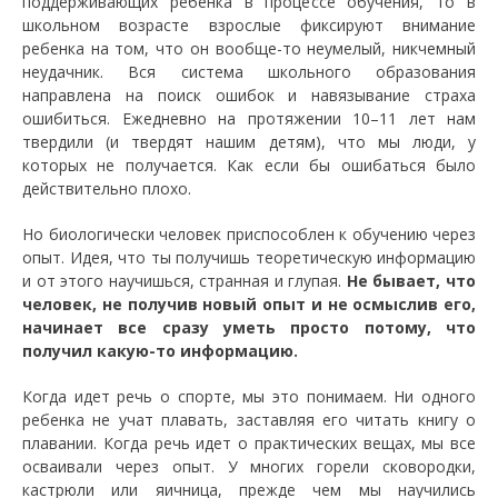
поддерживающих ребенка в процессе обучения, то в
школьном возрасте взрослые фиксируют внимание
ребенка на том, что он вообще-то неумелый, никчемный
неудачник. Вся система школьного образования
направлена на поиск ошибок и навязывание страха
ошибиться. Ежедневно на протяжении 10–11 лет нам
твердили (и твердят нашим детям), что мы люди, у
которых не получается. Как если бы ошибаться было
действительно плохо.
Но биологически человек приспособлен к обучению через
опыт. Идея, что ты получишь теоретическую информацию
и от этого научишься, странная и глупая.
Не бывает, что
человек, не получив новый опыт и не осмыслив его,
начинает все сразу уметь просто потому, что
получил какую-то информацию.
Когда идет речь о спорте, мы это понимаем. Ни одного
ребенка не учат плавать, заставляя его читать книгу о
плавании. Когда речь идет о практических вещах, мы все
осваивали через опыт. У многих горели сковородки,
кастрюли или яичница, прежде чем мы научились