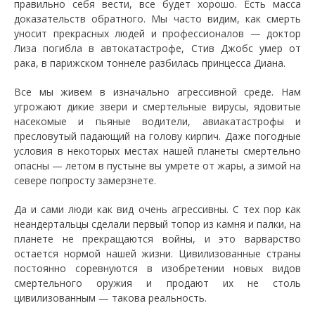
правильно себя вести, все будет хорошо. Есть масса
доказательств обратного. Мы часто видим, как смерть
уносит прекрасных людей и профессионалов — доктор
Лиза погибла в автокатастрофе, Стив Джобс умер от
рака, в парижском тоннеле разбилась принцесса Диана.
Все мы живем в изначально агрессивной среде. Нам
угрожают дикие звери и смертельные вирусы, ядовитые
насекомые и пьяные водители, авиакатастрофы и
пресловутый падающий на голову кирпич. Даже погодные
условия в некоторых местах нашей планеты смертельно
опасны — летом в пустыне вы умрете от жары, а зимой на
севере попросту замерзнете.
Да и сами люди как вид очень агрессивны. С тех пор как
неандертальцы сделали первый топор из камня и палки, на
планете не прекращаются войны, и это варварство
остается нормой нашей жизни. Цивилизованные страны
постоянно соревнуются в изобретении новых видов
смертельного оружия и продают их не столь
цивилизованным — такова реальность.