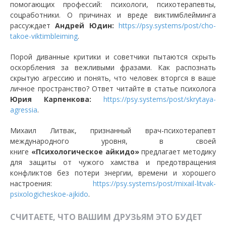
помогающих профессий: психологи, психотерапевты,
соцработники. О причинах и вреде виктимблейминга
рассуждает
Андрей Юдин:
https://psy.systems/post/cho-
takoe-viktimbleiming
.
Порой диванные критики и советчики пытаются скрыть
оскорбления за вежливыми фразами. Как распознать
скрытую агрессию и понять, что человек вторгся в ваше
личное пространство? Ответ читайте в статье психолога
Юрия Карпенкова:
https://psy.systems/post/skrytaya-
agressia
.
Михаил Литвак, признанный врач-психотерапевт
международного уровня, в своей
книге
«Психологическое айкидо»
предлагает методику
для защиты от чужого хамства и предотвращения
конфликтов без потери энергии, времени и хорошего
настроения:
https://psy.systems/post/mixail-litvak-
psixologicheskoe-ajkido
.
СЧИТАЕТЕ, ЧТО ВАШИМ ДРУЗЬЯМ ЭТО БУДЕТ