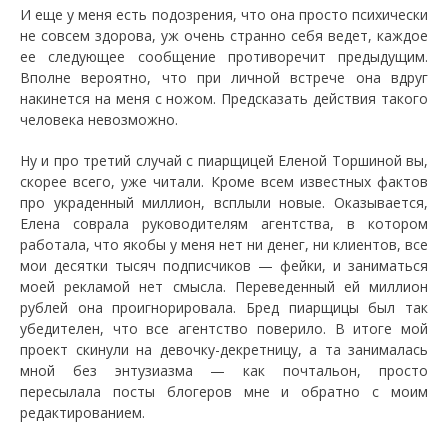
И еще у меня есть подозрения, что она просто психически
не совсем здорова, уж очень странно себя ведет, каждое
ее следующее сообщение противоречит предыдущим.
Вполне вероятно, что при личной встрече она вдруг
накинется на меня с ножом. Предсказать действия такого
человека невозможно.
Ну и про третий случай с пиарщицей Еленой Торшиной вы,
скорее всего, уже читали. Кроме всем известных фактов
про украденный миллион, всплыли новые. Оказывается,
Елена соврала руководителям агентства, в котором
работала, что якобы у меня нет ни денег, ни клиентов, все
мои десятки тысяч подписчиков — фейки, и заниматься
моей рекламой нет смысла. Переведенный ей миллион
рублей она проигнорировала. Бред пиарщицы был так
убедителен, что все агентство поверило. В итоге мой
проект скинули на девочку-декретницу, а та занималась
мной без энтузиазма — как почтальон, просто
пересылала посты блогеров мне и обратно с моим
редактированием.