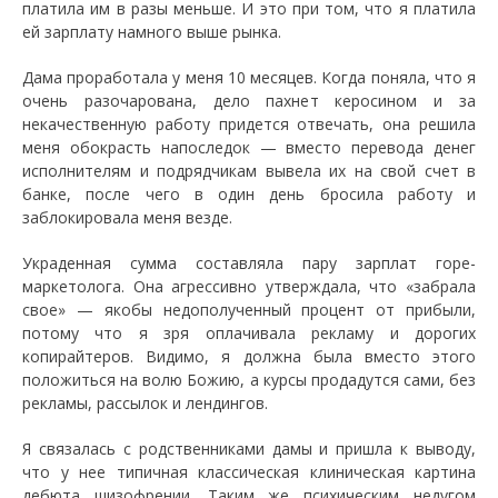
платила им в разы меньше. И это при том, что я платила
ей зарплату намного выше рынка.
Дама проработала у меня 10 месяцев. Когда поняла, что я
очень разочарована, дело пахнет керосином и за
некачественную работу придется отвечать, она решила
меня обокрасть напоследок — вместо перевода денег
исполнителям и подрядчикам вывела их на свой счет в
банке, после чего в один день бросила работу и
заблокировала меня везде.
Украденная сумма составляла пару зарплат горе-
маркетолога. Она агрессивно утверждала, что «забрала
свое» — якобы недополученный процент от прибыли,
потому что я зря оплачивала рекламу и дорогих
копирайтеров. Видимо, я должна была вместо этого
положиться на волю Божию, а курсы продадутся сами, без
рекламы, рассылок и лендингов.
Я связалась с родственниками дамы и пришла к выводу,
что у нее типичная классическая клиническая картина
дебюта шизофрении. Таким же психическим недугом