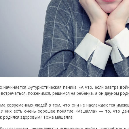
их начинается футуристическая паника. «А что, если завтра вой
 встречаться, поженимся, решимся на ребенка, а он дауном роди
ма современных людей в том, что они не наслаждаются имеющ
 У них есть очень хорошее понятие «машалла» — то, что дан
к родился здоровым? Тоже машалла!
благодарность проявляют и эмиратские шейхи, способные в 