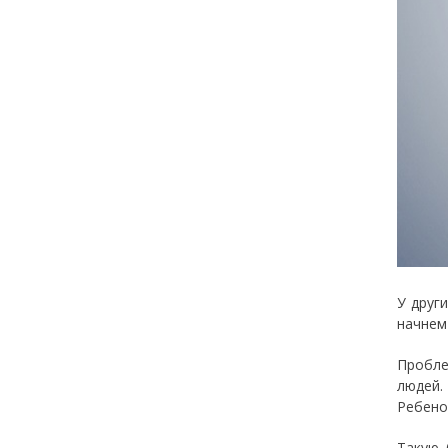
У друг
начнем
Пробле
людей.
Ребено
Такую 