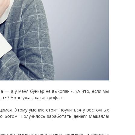
на — а у меня бункер не выкопан!», «А что, если мы
тся? Ужас-ужас, катастрофа!».
имся. Этому умению стоит поучиться у восточных
о Богом. Получилось заработать денег? Машалла!
прямом смысле слова купить полмира, и простые