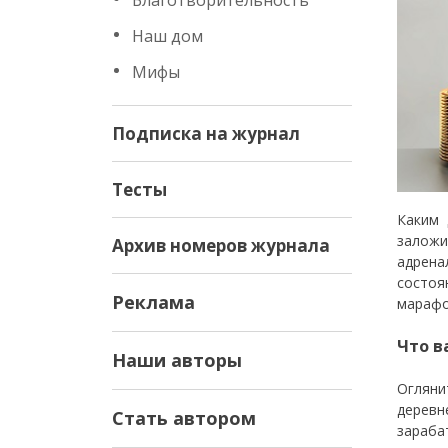
Благотворительность
Наш дом
Мифы
Подписка на журнал
Тесты
Каким 
заложи
Архив номеров журнала
адрена
состоя
Реклама
марафо
Что в
Наши авторы
Оглянит
деревн
Стать автором
зараба