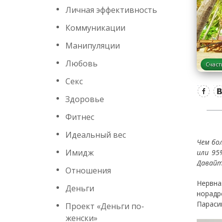
Личная эффективность
Коммуникации
Манипуляции
Любовь
Счаст
Секс
Здоровье
Фитнес
Идеальный вес
Чем бо
Имидж
или 95
Давайт
Отношения
Нервна
Деньги
норад
Параси
Проект «Деньги по-
женски»