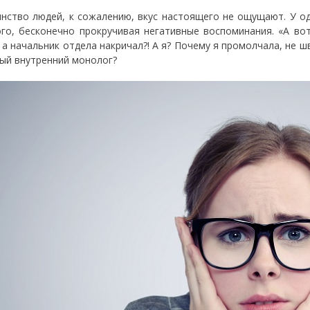
нство людей, к сожалению, вкус настоящего не ощущают. У о
го, бесконечно прокручивая негативные воспоминания. «А во
, а начальник отдела накричал?! А я? Почему я промолчала, не ш
ый внутренний монолог?