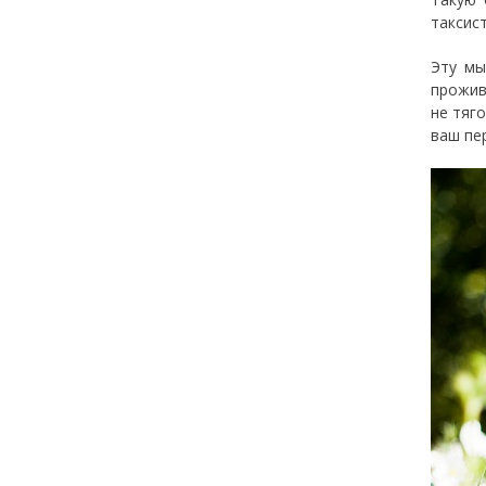
таксис
Эту мы
прожив
не тяг
ваш пе