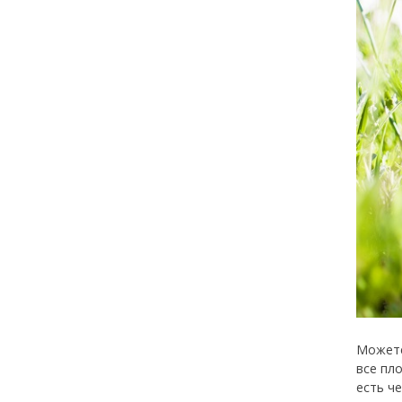
Можете
все пл
есть ч