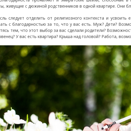
ты, живущие с дюжиной родственников в одной квартире. Они благ
сль следует отделить от религиозного контекста и усвоить 
ать с благодарностью за то, что у вас есть. Муж? Дети? Воз
отясь тем, что этот выбор за вас сделали родители? Возможност
рвенец? У вас есть квартира? Крыша над головой? Работа, возм