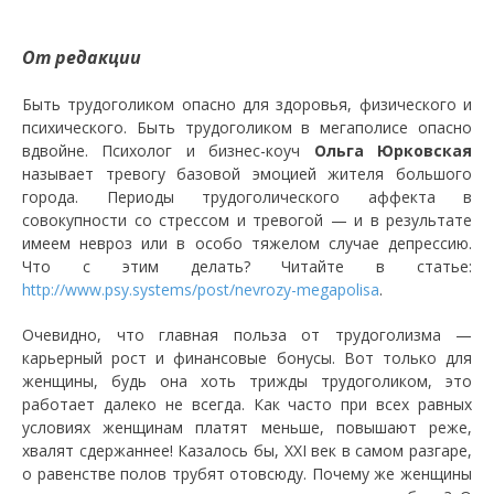
От редакции
Быть трудоголиком опасно для здоровья, физического и
психического. Быть трудоголиком в мегаполисе опасно
вдвойне. Психолог и бизнес-коуч
Ольга Юрковская
называет тревогу базовой эмоцией жителя большого
города. Периоды трудоголического аффекта в
совокупности со стрессом и тревогой — и в результате
имеем невроз или в особо тяжелом случае депрессию.
Что с этим делать? Читайте в статье:
http://www.psy.systems/post/nevrozy-megapolisa
.
Очевидно, что главная польза от трудоголизма —
карьерный рост и финансовые бонусы. Вот только для
женщины, будь она хоть трижды трудоголиком, это
работает далеко не всегда. Как часто при всех равных
условиях женщинам платят меньше, повышают реже,
хвалят сдержаннее! Казалось бы, XXI век в самом разгаре,
о равенстве полов трубят отовсюду. Почему же женщины