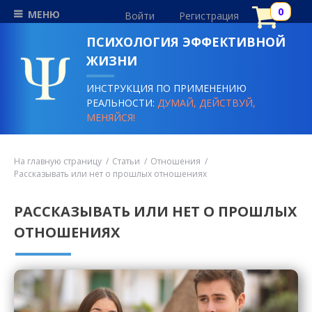
МЕНЮ
Войти
Регистрация
ПСИХОЛОГИЯ ЭФФЕКТИВНОЙ
ЖИЗНИ
ИНСТРУКЦИЯ ПО ПРИМЕНЕНИЮ
РЕАЛЬНОСТИ:
ДУМАЙ, ДЕЙСТВУЙ,
МЕНЯЙСЯ!
На главную страницу
Статьи
Отношения
Рассказывать или нет о прошлых отношениях
РАССКАЗЫВАТЬ ИЛИ НЕТ О ПРОШЛЫХ
ОТНОШЕНИЯХ