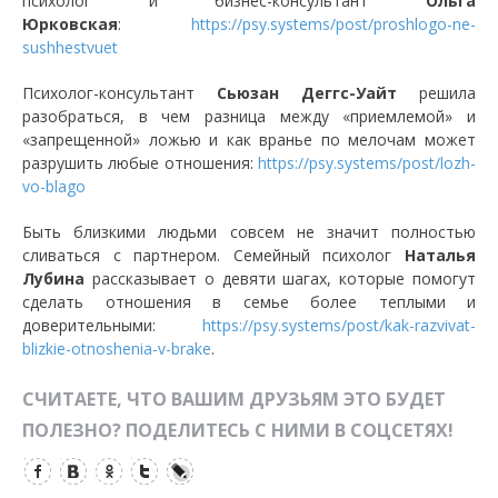
психолог и бизнес-консультант
Ольга
Юрковская
:
https://psy.systems/post/proshlogo-ne-
sushhestvuet
Психолог-консультант
Сьюзан Деггс-Уайт
решила
разобраться, в чем разница между «приемлемой» и
«запрещенной» ложью и как вранье по мелочам может
разрушить любые отношения:
https://psy.systems/post/lozh-
vo-blago
Быть близкими людьми совсем не значит полностью
сливаться с партнером. Семейный психолог
Наталья
Лубина
рассказывает о девяти шагах, которые помогут
сделать отношения в семье более теплыми и
доверительными:
https://psy.systems/post/kak-razvivat-
blizkie-otnoshenia-v-brake
.
СЧИТАЕТЕ, ЧТО ВАШИМ ДРУЗЬЯМ ЭТО БУДЕТ
ПОЛЕЗНО? ПОДЕЛИТЕСЬ С НИМИ В СОЦСЕТЯХ!