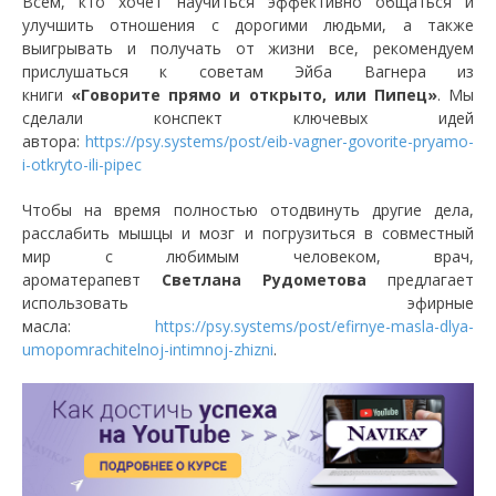
Всем, кто хочет научиться эффективно общаться и
улучшить отношения с дорогими людьми, а также
выигрывать и получать от жизни все, рекомендуем
прислушаться к советам Эйба Вагнера из
книги
«Говорите прямо и открыто, или Пипец»
. Мы
сделали конспект ключевых идей
автора:
https://psy.systems/post/eib-vagner-govorite-pryamo-
i-otkryto-ili-pipec
Чтобы на время полностью отодвинуть другие дела,
расслабить мышцы и мозг и погрузиться в совместный
мир с любимым человеком, врач,
ароматерапевт
Светлана Рудометова
предлагает
использовать эфирные
масла:
https://psy.systems/post/efirnye-masla-dlya-
umopomrachitelnoj-intimnoj-zhizni
.