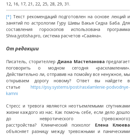
12, 16, 17, 21, 22, 25, 28, 29, 31.
[*]
Текст рекомендаций подготовлен на основе лекций и
занятий по астрологии Гуру Шивы Вакья Сидха Баба. Для
составления гороскопов использована программа
Shiva.jyotisha.pro, система расчетов «Сааяна».
От редакции
Писатель, сторителлер
Диана Мастепанова
предлагает
поговорить о модном сегодня «расхламлении».
Действительно ли, отправив на помойку все ненужное, мы
открываем дорогу новому? Ответ вы найдете в
статье
https://psy.systems/post/rasxlamlenie-podvodnye-
kamni
Стресс и тревога являются неотъемлемыми спутниками
жизни каждого из нас. Как помочь себе, если дело дошло
до невротического (тревожного)
расстройства? Клинический психолог
Елена Клюева
объясняет разницу между тревожными и паническими