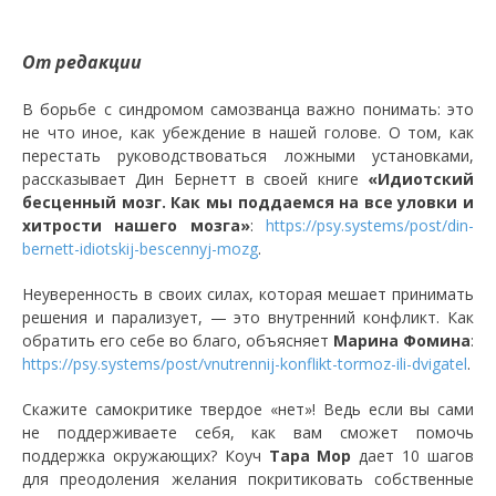
От редакции
В борьбе с синдромом самозванца важно понимать: это
не что иное, как убеждение в нашей голове. О том, как
перестать руководствоваться ложными установками,
рассказывает Дин Бернетт в своей книге
«Идиотский
бесценный мозг. Как мы поддаемся на все уловки и
хитрости нашего мозга»
:
https://psy.systems/post/din-
bernett-idiotskij-bescennyj-mozg
.
Неуверенность в своих силах, которая мешает принимать
решения и парализует, — это внутренний конфликт. Как
обратить его себе во благо, объясняет
Марина Фомина
:
https://psy.systems/post/vnutrennij-konflikt-tormoz-ili-dvigatel
.
Скажите самокритике твердое «нет»! Ведь если вы сами
не поддерживаете себя, как вам сможет помочь
поддержка окружающих? Коуч
Тара Мор
дает 10 шагов
для преодоления желания покритиковать собственные