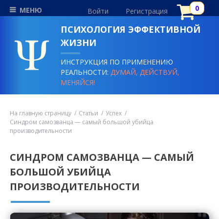
МЕНЮ
Войти
Регистрация
ПСИХОЛОГИЯ ЭФФЕКТИВНОЙ
ЖИЗНИ
ИНСТРУКЦИЯ ПО ПРИМЕНЕНИЮ
РЕАЛЬНОСТИ:
ДУМАЙ, ДЕЙСТВУЙ,
МЕНЯЙСЯ!
На главную страницу
Статьи
Успех
Синдром самозванца — самый большой убийца
производительности
СИНДРОМ САМОЗВАНЦА — САМЫЙ
БОЛЬШОЙ УБИЙЦА
ПРОИЗВОДИТЕЛЬНОСТИ