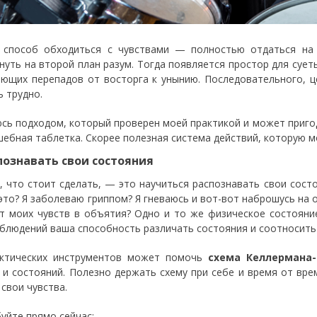
 способ обходиться с чувствами — полностью отдаться на 
нуть на второй план разум. Тогда появляется простор для сует
ющих перепадов от восторга к унынию. Последовательного, ц
ь трудно.
сь подходом, который проверен моей практикой и может приго
шебная таблетка. Скорее полезная система действий, которую м
спознавать свои состояния
, что стоит сделать, — это научиться распознавать свои сост
это? Я заболеваю гриппом? Я гневаюсь и вот-вот наброшусь на 
т моих чувств в объятия? Одно и то же физическое состояни
блюдений ваша способность различать состояния и соотносить и
ктических инструментов может помочь
схема Келлермана-
 и состояний. Полезно держать схему при себе и время от вре
 свои чувства.
уйте прямо сейчас: