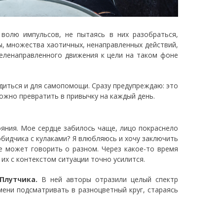
волю импульсов, не пытаясь в них разобраться,
ы, множества хаотичных, ненаправленных действий,
еленаправленного движения к цели на таком фоне
диться и для самопомощи. Сразу предупреждаю: это
ожно превратить в привычку на каждый день.
ояния. Мое сердце забилось чаще, лицо покраснело
обидчика с кулаками? Я влюбляюсь и хочу заключить
е может говорить о разном. Через какое-то время
х с контекстом ситуации точно усилится.
Плутчика.
В ней авторы отразили целый спектр
мени подсматривать в разноцветный круг, стараясь