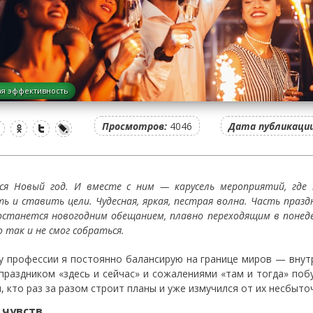
я эффективность
Просмотров:
4046
Дата публикации
ся Новый год. И вместе с ним — карусель мероприятий, где 
ь и ставить цели. Чудесная, яркая, пестрая волна. Часть праздн
останется новогодним обещанием, плавно переходящим в понеде
 так и не смог собраться.
у профессии я постоянно балансирую на границе миров — внутр
праздником «здесь и сейчас» и сожалениями «там и тогда» по
, кто раз за разом строит планы и уже измучился от их несбыто
 чувств