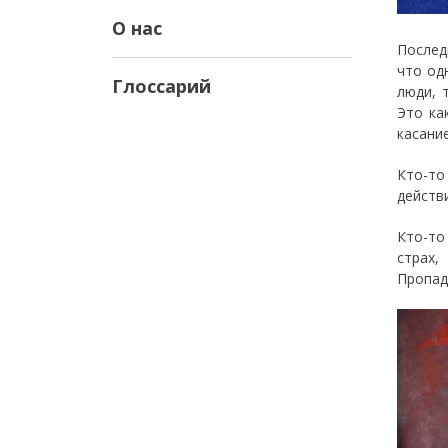
О нас
Послед
что од
Глоссарий
люди, 
Это ка
касание
Кто-то
действи
Кто-то
страх,
Пропад