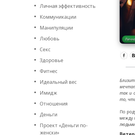
Личная эффективность
Коммуникации
Манипуляции
Любовь
Лична
Секс
Здоровье
Фитнес
Близит
Идеальный вес
мечтат
Имидж
так и 
то, что
Отношения
По род
Деньги
между 
людьми
Проект «Деньги по-
женски»
Ветер