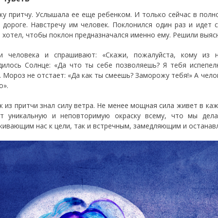
жу притчу. Услышала ее еще ребенком. И только сейчас в полн
 дороге. Навстречу им человек. Поклонился один раз и идет
 хотел, чтобы поклон предназначался именно ему. Решили выяс
и человека и спрашивают: «Скажи, пожалуйста, кому из 
дилось Солнце: «Да что ты себе позволяешь? Я тебя испепелю
. Мороз не отстает: «Да как ты смеешь? Заморожу тебя!» А челов
о».
к из притчи знал силу ветра. Не менее мощная сила живет в ка
т уникальную и неповторимую окраску всему, что мы дел
кивающим нас к цели, так и встречным, замедляющим и остана