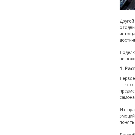
Другой
отодви
истоща
достич
Поделю
не вол
1. Ра
Первое
— что 
предме
самона
Из пра
эмоций
понять
Попроб