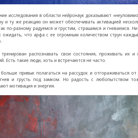
ние исследования в области нейронаук доказывают «неуловимо
ну и ту же реакцию он может обеспечивать активацией нескол
так по-разному радуемся и грустим, страшимся и гневаемся. Н
к ожидать, что арфа с ее огромным количеством струн кажды
.
 тренирован распознавать свои состояния, проживать их и
й. Есть такие люди, хоть и встречаются не часто.
 больше привык полагаться на рассудок и отгораживаться от
 гнев и грусть под замком. Но радость с любопытством то
ают мотивация и энергия.