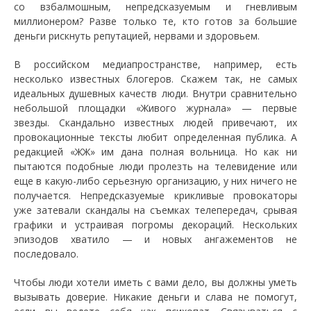
со взбалмошным, непредсказуемым и гневливым
миллионером? Разве только те, кто готов за большие
деньги рискнуть репутацией, нервами и здоровьем.
В российском медиапространстве, например, есть
несколько известных блогеров. Скажем так, не самых
идеальных душевных качеств люди. Внутри сравнительно
небольшой площадки «Живого журнала» — первые
звезды. Скандально известных людей привечают, их
провокационные тексты любит определенная публика. А
редакцией «ЖЖ» им дана полная вольница. Но как ни
пытаются подобные люди пролезть на телевидение или
еще в какую-либо серьезную организацию, у них ничего не
получается. Непредсказуемые крикливые провокаторы
уже затевали скандалы на съемках телепередач, срывая
графики и устраивая погромы декораций. Нескольких
эпизодов хватило — и новых ангажементов не
последовало.
Чтобы люди хотели иметь с вами дело, вы должны уметь
вызывать доверие. Никакие деньги и слава не помогут,