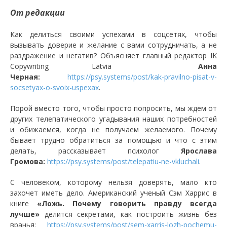
От редакции
Как делиться своими успехами в соцсетях, чтобы
вызывать доверие и желание с вами сотрудничать, а не
раздражение и негатив? Объясняет главный редактор IK
Copywriting Latvia
Анна
Черная:
https://psy.systems/post/kak-pravilno-pisat-v-
socsetyax-o-svoix-uspexax
.
Порой вместо того, чтобы просто попросить, мы ждем от
других телепатического угадывания наших потребностей
и обижаемся, когда не получаем желаемого. Почему
бывает трудно обратиться за помощью и что с этим
делать, рассказывает психолог
Ярослава
Громова:
https://psy.systems/post/telepatiu-ne-vkluchali
.
С человеком, которому нельзя доверять, мало кто
захочет иметь дело. Американский ученый Сэм Харрис в
книге
«Ложь. Почему говорить правду всегда
лучше»
делится секретами, как построить жизнь без
вранья:
https://psy.systems/post/sem-xarris-lozh-pochemu-