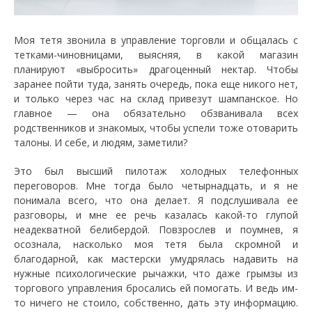
Моя тетя звонила в управление торговли и общалась с
тетками-чиновницами, выясняя, в какой магазин
планируют «выбросить» драгоценный нектар. Чтобы
заранее пойти туда, занять очередь, пока еще никого нет,
и только через час на склад привезут шампанское. Но
главное — она обязательно обзванивала всех
родственников и знакомых, чтобы успели тоже отоварить
талоны. И себе, и людям, заметили?
Это был высший пилотаж холодных телефонных
переговоров. Мне тогда было четырнадцать, и я не
понимала всего, что она делает. Я подслушивала ее
разговоры, и мне ее речь казалась какой-то глупой
неадекватной белибердой. Повзрослев и поумнев, я
осознала, насколько моя тетя была скромной и
благодарной, как мастерски умудрялась надавить на
нужные психологические рычажки, что даже грымзы из
торгового управления бросались ей помогать. И ведь им-
то ничего не стоило, собственно, дать эту информацию.