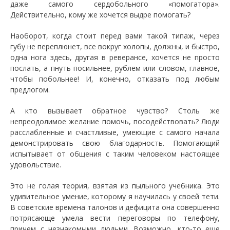
даже самого сердобольного «помогатора».
Действительно, кому же хочется выдре помогать?
Наоборот, когда стоит перед вами такой типаж, через
губу не переплюнет, все вокруг холопы, должны, и быстро,
одна нога здесь, другая в реверансе, хочется не просто
послать, а пнуть посильнее, рублем или словом, главное,
чтобы побольнее! И, конечно, отказать под любым
предлогом.
А кто вызывает обратное чувство? Столь же
непреодолимое желание помочь, посодействовать? Люди
расслабленные и счастливые, умеющие с самого начала
демонстрировать свою благодарность. Помогающий
испытывает от общения с таким человеком настоящее
удовольствие.
Это не голая теория, взятая из пыльного учебника. Это
удивительное умение, которому я научилась у своей тети.
В советские времена талонов и дефицита она совершенно
потрясающе умела вести переговоры по телефону,
причем с незнакомыми людьми. Возможно, кто-то еще