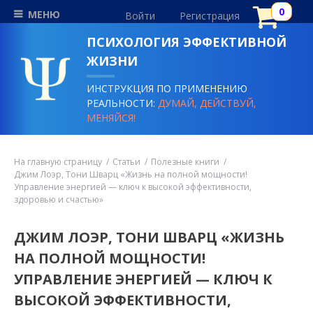
МЕНЮ
Войти
Регистрация
ПСИХОЛОГИЯ ЭФФЕКТИВНОЙ
ЖИЗНИ
ИНСТРУКЦИЯ ПО ПРИМЕНЕНИЮ
РЕАЛЬНОСТИ:
ДУМАЙ, ДЕЙСТВУЙ,
МЕНЯЙСЯ!
На главную страницу
Статьи
Полезные книги
Джим Лоэр, Тони Шварц «Жизнь на полной мощности!
Управление энергией — ключ к высокой эффективности,
здоровью и счастью»
ДЖИМ ЛОЭР, ТОНИ ШВАРЦ «ЖИЗНЬ
НА ПОЛНОЙ МОЩНОСТИ!
УПРАВЛЕНИЕ ЭНЕРГИЕЙ — КЛЮЧ К
ВЫСОКОЙ ЭФФЕКТИВНОСТИ,