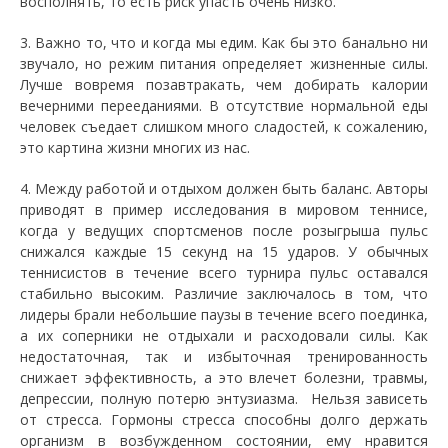
восполнять, то есть риск упасть очень низко.
3. Важно то, что и когда мы едим. Как бы это банально ни
звучало, но режим питания определяет жизненные силы.
Лучше вовремя позавтракать, чем добирать калории
вечерними перееданиями. В отсутствие нормальной еды
человек съедает слишком много сладостей, к сожалению,
это картина жизни многих из нас.
4. Между работой и отдыхом должен быть баланс. Авторы
приводят в пример исследования в мировом теннисе,
когда у ведущих спортсменов после розыгрыша пульс
снижался каждые 15 секунд на 15 ударов. У обычных
теннисистов в течение всего турнира пульс оставался
стабильно высоким. Различие заключалось в том, что
лидеры брали небольшие паузы в течение всего поединка,
а их соперники не отдыхали и расходовали силы. Как
недостаточная, так и избыточная тренированность
снижает эффективность, а это влечет болезни, травмы,
депрессии, полную потерю энтузиазма. Нельзя зависеть
от стресса. Гормоны стресса способны долго держать
организм в возбужденном состоянии, ему нравится