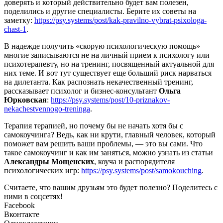
доверять и который действительно будет вам полезен,
поделились и другие специалисты. Берите их советы на
заметку:
https://psy.systems/post/kak-pravilno-vybrat-psixologa-
chast-1
.
В надежде получить «скорую психологическую помощь»
многие записываются не на личный прием к психологу или
психотерапевту, но на тренинг, посвященный актуальной для
них теме. И вот тут существует еще больший риск нарваться
на дилетанта. Как распознать некачественный тренинг,
рассказывает психолог и бизнес-консультант
Ольга
Юрковская
:
https://psy.systems/post/10-priznakov-
nekachestvennogo-treninga
.
Терапия терапией, но почему бы не начать хотя бы с
самокоучинга? Ведь, как ни крути, главный человек, который
поможет вам решить ваши проблемы, — это вы сами. Что
такое самокоучинг и как им заняться, можно узнать из статьи
Александры Мощенских
, коуча и распорядителя
психологических игр:
https://psy.systems/post/samokouching
.
Считаете, что вашим друзьям это будет полезно? Поделитесь с
ними в соцсетях!
Facebook
Вконтакте