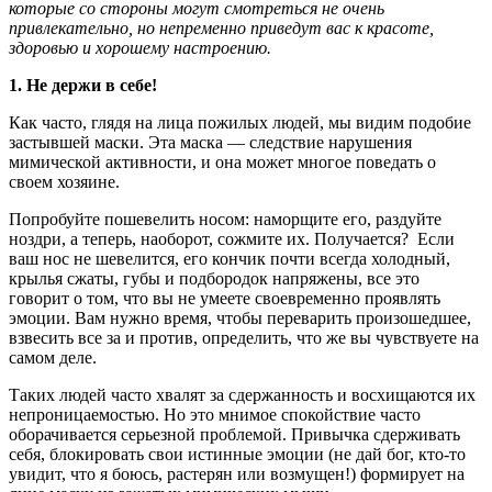
которые со стороны могут смотреться не очень
привлекательно, но непременно приведут вас к красоте,
здоровью и хорошему настроению.
1. Не держи в себе!
Как часто, глядя на лица пожилых людей, мы видим подобие
застывшей маски. Эта маска — следствие нарушения
мимической активности, и она может многое поведать о
своем хозяине.
Попробуйте пошевелить носом: наморщите его, раздуйте
ноздри, а теперь, наоборот, сожмите их. Получается? Если
ваш нос не шевелится, его кончик почти всегда холодный,
крылья сжаты, губы и подбородок напряжены, все это
говорит о том, что вы не умеете своевременно проявлять
эмоции. Вам нужно время, чтобы переварить произошедшее,
взвесить все за и против, определить, что же вы чувствуете на
самом деле.
Таких людей часто хвалят за сдержанность и восхищаются их
непроницаемостью. Но это мнимое спокойствие часто
оборачивается серьезной проблемой. Привычка сдерживать
себя, блокировать свои истинные эмоции (не дай бог, кто-то
увидит, что я боюсь, растерян или возмущен!) формирует на