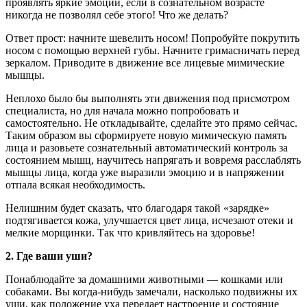
проявлять яркие эмоции, если в сознательном возрасте
никогда не позволял себе этого! Что же делать?
Ответ прост: начните шевелить носом! Попробуйте покрутить
носом с помощью верхней губы. Начните гримасничать перед
зеркалом. Приводите в движение все лицевые мимические
мышцы.
Неплохо было бы выполнять эти движения под присмотром
специалиста, но для начала можно попробовать и
самостоятельно. Не откладывайте, сделайте это прямо сейчас.
Таким образом вы сформируете новую мимическую память
лица и разовьете сознательный автоматический контроль за
состоянием мышц, научитесь напрягать и вовремя расслаблять
мышцы лица, когда уже выразили эмоцию и в напряжении
отпала всякая необходимость.
Нелишним будет сказать, что благодаря такой «зарядке»
подтягивается кожа, улучшается цвет лица, исчезают отеки и
мелкие морщинки. Так что кривляйтесь на здоровье!
2. Где ваши уши?
Понаблюдайте за домашними животными — кошками или
собаками. Вы когда-нибудь замечали, насколько подвижны их
уши, как положение уха передает настроение и состояние