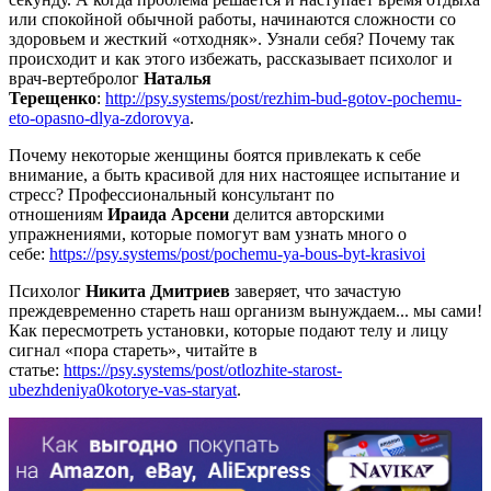
или спокойной обычной работы, начинаются сложности со
здоровьем и жесткий «отходняк». Узнали себя? Почему так
происходит и как этого избежать, рассказывает психолог и
врач-вертебролог
Наталья
Терещенко
:
http://psy.systems/post/rezhim-bud-gotov-pochemu-
eto-opasno-dlya-zdorovya
.
Почему некоторые женщины боятся привлекать к себе
внимание, а быть красивой для них настоящее испытание и
стресс? Профессиональный консультант по
отношениям
Ираида Арсени
делится авторскими
упражнениями, которые помогут вам узнать много о
себе:
https://psy.systems/post/pochemu-ya-bous-byt-krasivoi
Психолог
Никита Дмитриев
заверяет, что зачастую
преждевременно стареть наш организм вынуждаем... мы сами!
Как пересмотреть установки, которые подают телу и лицу
сигнал «пора стареть», читайте в
статье:
https://psy.systems/post/otlozhite-starost-
ubezhdeniya0kotorye-vas-staryat
.