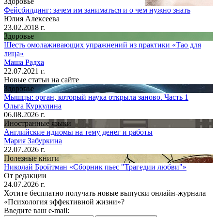
Здоровье
Фейсбилдинг: зачем им заниматься и о чем нужно знать
Юлия Алексеева
23.02.2018 г.
Здоровье
Шесть омолаживающих упражнений из практики «Тао для
лица»
Маша Радха
22.07.2021 г.
Новые статьи на сайте
Здоровье
Мышцы: орган, который наука открыла заново. Часть 1
Ольга Куркулина
06.08.2026 г.
Иностранные языки
Английские идиомы на тему денег и работы
Мария Забуркина
22.07.2026 г.
Полезные книги
Николай Бройтман «Сборник пьес "Трагедии любви"»
От редакции
24.07.2026 г.
Хотите бесплатно получать новые выпуски онлайн-журнала
«Психология эффективной жизни»?
Введите ваш e-mail: