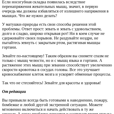
Если носогубная складка появилась вследствие
перенапряжения жевательных мышц, значит, в первую
очередь мы должны избавляться от излишнего напряжения в
мышцах. Что же нужно делать?
У матушки-природы есть свои способы решения этой
проблемы. Ответ прост: зевать и зевать с удовольствием,
долго и сладко, широко открывая рот! Ни в коем случае не
сдерживайте своих порывов. Не раздувайте ноздри, не
пытайтесь зевнуть с закрытым ртом, растягивая мышцы
гортани.
Зевайте по-настоящему! Таким образом вы снимете спазм не
только с мышц челюсти, но и с мышц языка и гортани. А
растяжение этих мышц при зевании способствует увеличению
скорости кровотока в сосудах головы. Все это улучшает
кровоснабжение клеток мозга и ускоряет обменные процессы.
Так что не стесняйтесь! Зевайте для красоты и здоровья!
От редакции
Вы привыкли всегда быть готовыми к наводнению, пожару,
бомбежке и любой другой экстренной ситуации. Можете
мгновенно включиться и начать действовать в ту же
секунду. А когда проблема решается и наступает время отдыха