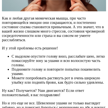
Как и любая другая мимическая мышца, при часто
повторяющейся эмоции они сокращаются, и постепенно
состояние спазма становится привычным. А это значит, что в
вашей жизни слишком много стрессов, состояния чрезмерной
сосредоточенности или страха и вы совсем не умеете
расслабляться.
И у этой проблемы есть решение!
С выдохом опустите голову вниз, расслабьте шею, легко
помассируйте зону за ушами и всю волосистую часть
головы.
Поднимите голову и повторите попытки пошевелить
ушами.
Можете попробовать растянуть рот в очень широкую
улыбку или поднять брови, как будто сильно удивлены.
Ну как? Получается? Уши двигаются? Если ответ
положительный, я вас поздравляю!
Но и это еще не все. Шевеление ушами не только выглядит
забавно, но и помогает бороться с морщинами на лбу и вокруг