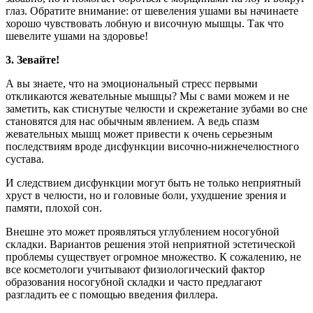
глаз. Обратите внимание: от шевеления ушами вы начинаете
хорошо чувствовать лобную и височную мышцы. Так что
шевелите ушами на здоровье!
3. Зевайте!
А вы знаете, что на эмоциональный стресс первыми
откликаются жевательные мышцы? Мы с вами можем и не
заметить, как стиснутые челюсти и скрежетание зубами во сне
становятся для нас обычным явлением. А ведь спазм
жевательных мышц может привести к очень серьезным
последствиям вроде дисфункции височно-нижнечелюстного
сустава.
И следствием дисфункции могут быть не только неприятный
хруст в челюсти, но и головные боли, ухудшение зрения и
памяти, плохой сон.
Внешне это может проявляться углублением носогубной
складки. Вариантов решения этой неприятной эстетической
проблемы существует огромное множество. К сожалению, не
все косметологи учитывают физиологический фактор
образования носогубной складки и часто предлагают
разгладить ее с помощью введения филлера.