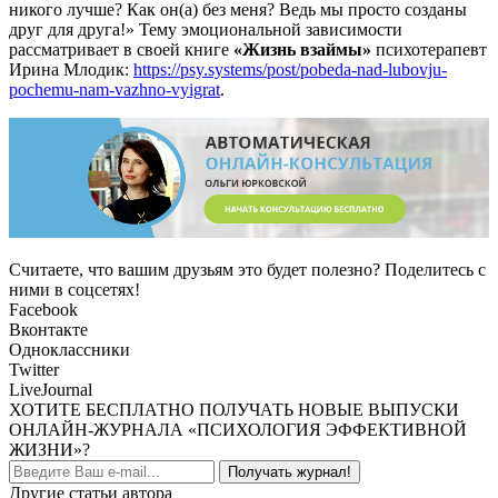
никого лучше? Как он(а) без меня? Ведь мы просто созданы
друг для друга!» Тему эмоциональной зависимости
рассматривает в своей книге
«Жизнь взаймы»
психотерапевт
Ирина Млодик:
https://psy.systems/post/pobeda-nad-lubovju-
pochemu-nam-vazhno-vyigrat
.
Считаете, что вашим друзьям это будет полезно? Поделитесь с
ними в соцсетях!
Facebook
Вконтакте
Одноклассники
Twitter
LiveJournal
ХОТИТЕ БЕСПЛАТНО ПОЛУЧАТЬ НОВЫЕ ВЫПУСКИ
ОНЛАЙН-ЖУРНАЛА «ПСИХОЛОГИЯ ЭФФЕКТИВНОЙ
ЖИЗНИ»?
Получать журнал!
Другие статьи автора