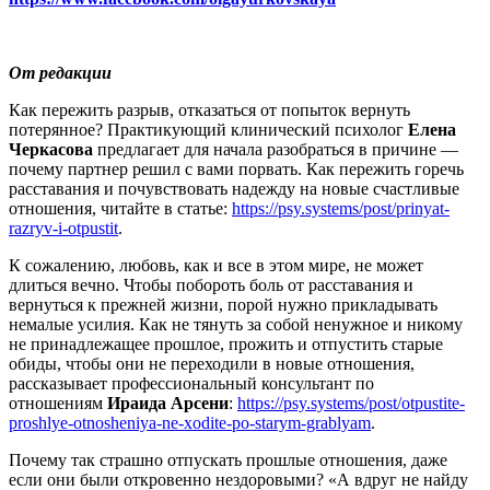
От редакции
Как пережить разрыв, отказаться от попыток вернуть
потерянное? Практикующий клинический психолог
Елена
Черкасова
предлагает для начала разобраться в причине —
почему партнер решил с вами порвать. Как пережить горечь
расставания и почувствовать надежду на новые счастливые
отношения, читайте в статье:
https://psy.systems/post/prinyat-
razryv-i-otpustit
.
К сожалению, любовь, как и все в этом мире, не может
длиться вечно. Чтобы побороть боль от расставания и
вернуться к прежней жизни, порой нужно прикладывать
немалые усилия. Как не тянуть за собой ненужное и никому
не принадлежащее прошлое, прожить и отпустить старые
обиды, чтобы они не переходили в новые отношения,
рассказывает профессиональный консультант по
отношениям
Ираида Арсени
:
https://psy.systems/post/otpustite-
proshlye-otnosheniya-ne-xodite-po-starym-grablyam
.
Почему так страшно отпускать прошлые отношения, даже
если они были откровенно нездоровыми? «А вдруг не найду