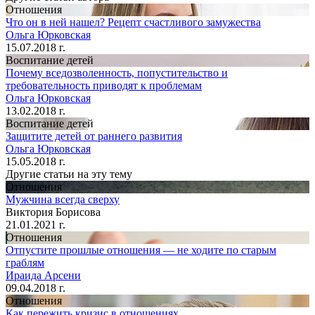
Отношения
Что он в ней нашел? Рецепт счастливого замужества
Ольга Юрковская
15.07.2018 г.
Воспитание детей
Почему вседозволенность, попустительство и
требовательность приводят к проблемам
Ольга Юрковская
13.02.2018 г.
Воспитание детей
Защитите детей от раннего развития
Ольга Юрковская
15.05.2018 г.
Другие статьи на эту тему
Отношения
Мужчина всегда сверху
Виктория Борисова
21.01.2021 г.
Отношения
Отпустите прошлые отношения — не ходите по старым
граблям
Ираида Арсени
09.04.2018 г.
Отношения
Как пережить кризис в отношениях