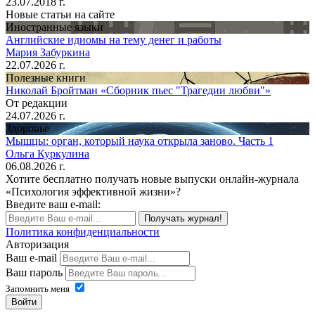
23.07.2018 г.
Новые статьи на сайте
Иностранные языки
Английские идиомы на тему денег и работы
Мария Забуркина
22.07.2026 г.
Полезные книги
Николай Бройтман «Сборник пьес "Трагедии любви"»
От редакции
24.07.2026 г.
Здоровье
Мышцы: орган, который наука открыла заново. Часть 1
Ольга Куркулина
06.08.2026 г.
Хотите бесплатно получать новые выпуски онлайн-журнала
«Психология эффективной жизни»?
Введите ваш e-mail:
Получать журнал!
Политика конфиденциальности
Авторизация
Ваш e-mail
Ваш пароль
Запомнить меня
Войти