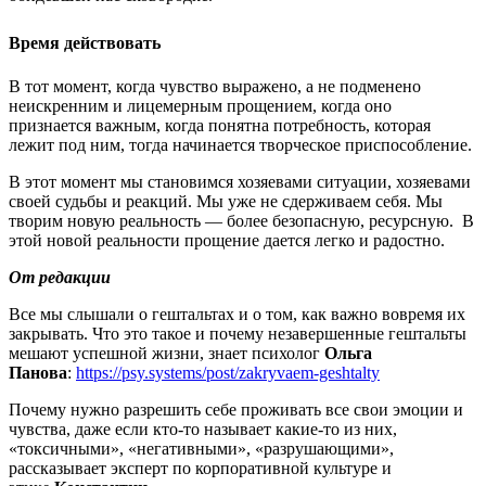
Время действовать
В тот момент, когда чувство выражено, а не подменено
неискренним и лицемерным прощением, когда оно
признается важным, когда понятна потребность, которая
лежит под ним, тогда начинается творческое приспособление.
В этот момент мы становимся хозяевами ситуации, хозяевами
своей судьбы и реакций. Мы уже не сдерживаем себя. Мы
творим новую реальность — более безопасную, ресурсную. В
этой новой реальности прощение дается легко и радостно.
От редакции
Все мы слышали о гештальтах и о том, как важно вовремя их
закрывать. Что это такое и почему незавершенные гештальты
мешают успешной жизни, знает психолог
Ольга
Панова
:
https://psy.systems/post/zakryvaem-geshtalty
Почему нужно разрешить себе проживать все свои эмоции и
чувства, даже если кто-то называет какие-то из них,
«токсичными», «негативными», «разрушающими»,
рассказывает эксперт по корпоративной культуре и