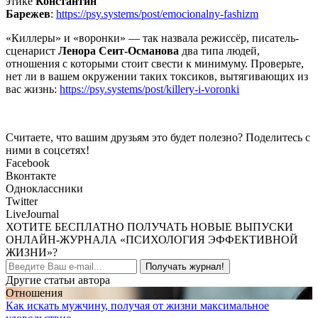
этике
Константин
Барежев
:
https://psy.systems/post/emocionalny-fashizm
«Киллеры» и «воронки» — так назвала режиссёр, писатель-
сценарист
Ленора Сеит-Османова
два типа людей,
отношения с которыми стоит свести к минимуму. Проверьте,
нет ли в вашем окружении таких токсиков, вытягивающих из
вас жизнь:
https://psy.systems/post/killery-i-voronki
Считаете, что вашим друзьям это будет полезно? Поделитесь с
ними в соцсетях!
Facebook
Вконтакте
Одноклассники
Twitter
LiveJournal
ХОТИТЕ БЕСПЛАТНО ПОЛУЧАТЬ НОВЫЕ ВЫПУСКИ
ОНЛАЙН-ЖУРНАЛА «ПСИХОЛОГИЯ ЭФФЕКТИВНОЙ
ЖИЗНИ»?
Получать журнал!
Другие статьи автора
Отношения
Как искать мужчину, получая от жизни максимальное