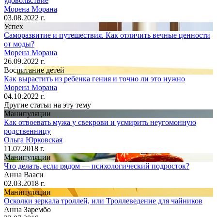
удовольствие
Морена Морана
03.08.2022 г.
Успех
Саморазвитие и путешествия. Как отличить вечные ценности
от моды?
Морена Морана
26.09.2022 г.
Воспитание детей
Как вырастить из ребенка гения и точно ли это нужно
Морена Морана
04.10.2022 г.
Другие статьи на эту тему
Манипуляции
Как отвоевать мужа у свекрови и усмирить неугомонную
родственницу
Ольга Юрковская
11.07.2018 г.
Манипуляции
Что делать, если рядом — психологический подросток?
Анна Вааси
02.03.2018 г.
Манипуляции
Осколки зеркала троллей, или Троллеведение для чайников
Анна Зарембо