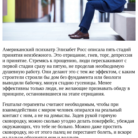
Американский психиатр Элизабет Росс описала пять стадий
принятия неизбежного. Это отрицание, гнев, торг, депрессия
и принятие. Стремясь к прощению, люди перескакивают с
первой стадии сразу на пятую, не проделав необходимую
душевную работу. Они делают это с тем же эффектом, с каким
строители строили бы дом без фундамента или биологи
выводили бабочку, минуя стадию гусеницы. Менее
эффективны только люди, не желающие признавать обиду в
принципе, остановившиеся на этапе отрицания.
Гештальт-терапевты считают необходимым, чтобы при
взаимодействии с миром человек опирался на реальный
контакт с ним, а не на домыслы. Задев рукой горячую
сковородку, можно сколько угодно делать покерфейс, убеждая
окружающих, что тебе не больно. Можно даже простить
сковородку, но от этого палец не перестанет болеть, и вскоре
на пальце образуется еще и волдырь.