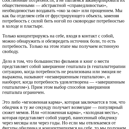
собственные потребности, а не пытаемся закамуфлировать их
общественными — абстрактной «справедливостью»,
необходимостью воздавать «око за око» или прощением. Мы
как бы отделяем себя от фрустрирующего объекта, заменяя
потребность с силой бить ногой по сковородке потребностью
в холоде и пластыре.
Только концентрируясь на себе, входя в контакт с собой,
можно обнаружить и обезвредить источник боли, то есть
потребность. Только на этом этапе мы получаем истинную
свободу.
Дело в том, что большинство фильмов и книг о мести
представляет собой завершение гештальта (в гештальттерапии
ситуацию, когда потребность не реализована или эмоция не
выражена, называют «незавершенным гештальтом», и
наоборот, когда потребность удовлетворена — «завершенным
гештальтом»). Прим этом выбор способов завершения
гештальта ограничен.
Это либо «мгновенная карма», которая заключается в том, что
обидчик в ту же секунду получает возмездие — популярный
сюжет мемов. Или «отложенная карма», «холодная месть»,
которая представляет собой ущерб, нанесенный обидчику
через месяцы или через годы. Но если мы отвлекаемся от
фигуры обидчика и концентрируемся на себе, то мы получаем