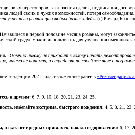
 деловых переговоров, заключения сделок, подписания догово
енка людей своих и чужих возможностей, потеря самообладания
яет успешную реализацию любых бизнес-идей»
. (с) Ричард Брэнс
 Начавшиеся в первой половине месяца романы, могут закончитьс
ический градус можно использовать для улучшения имеющихся о
ния.
«Обычно никому не приходит в голову начать ремонтироват
их, ничего не понимая, и страдают по своей же вине и неграм
щие тенденции 2021 года, изложенные ранее в
«Рекомендациях а
тесь к другим:
6, 7, 9, 10, 18, 20, 21, 23, 24, 25.
ность, избегайте экстрима, быстрого вождения:
4, 5, 8, 21, 23, 
а, отказа от вредных привычек, начала оздоровления:
6, 17, 2