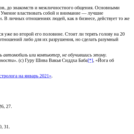
ров, до знакомств и межличностного общения. Основными
. Умение властвовать собой и внимание — лучшие
он. В личных отношениях людей, как в бизнесе, действует то же
я уже во второй его половине. Стоит ли терять голову на 20
тношений либо для их разрушения, но сделать разумный
ь автомобиль или компьютер, не обучившись этому.
отности»
. (с) Гуру Шива Вакья Сиддха Баба
[*]
, «Йога об
стролога на январь 2021»
.
26, 27.
0, 31.