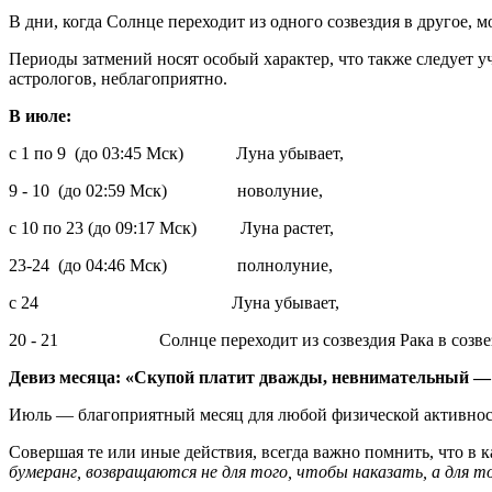
В дни, когда Солнце переходит из одного созвездия в другое, 
Периоды затмений носят особый характер, что также следует у
астрологов, неблагоприятно.
В июле:
с 1 по 9 (до 03:45 Мск) Луна убывает,
9 - 10 (до 02:59 Мск) новолуние,
с 10 по 23 (до 09:17 Мск) Луна растет,
23-24 (до 04:46 Мск) полнолуние,
с 24 Луна убывает,
20 - 21 Солнце переходит из созвездия Рака в созвез
Девиз месяца: «Скупой платит дважды, невнимательный —
Июль — благоприятный месяц для любой физической активности
Совершая те или иные действия, всегда важно помнить, что в
бумеранг, возвращаются не для того, чтобы наказать, а для 