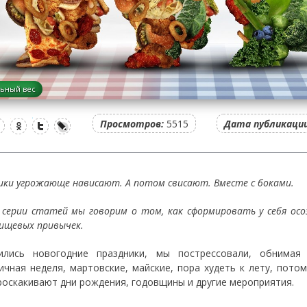
ьный вес
Просмотров:
5515
Дата публикации
ики угрожающе нависают. А потом свисают. Вместе с боками.
 серии статей мы говорим о том, как сформировать у себя ос
пищевых привычек.
ились новогодние праздники, мы пострессовали, обнимая
ичная неделя, мартовские, майские, пора худеть к лету, потом
роскакивают дни рождения, годовщины и другие мероприятия.