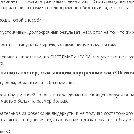
 вариант — сжигать уже накопленный жир. Это гораздо выго
з вариантов, потому что одновременно бежать и сидеть в шпаг
рош второй способ?
т устойчивый, долгосрочный результат, несмотря на то, что жир
рестанет тянуть на жирную, сладкую пищу как магнитом.
грешили с пирожным, но СИСТЕМАТИЧЕСКИ вам уже это не вкусн
го.
апалить костер, сжигающий внутренний жир? Психо
 делом, обратите на себя внимание.
ем внутри своей головы и гораздо меньше концентрируемся на
 частью белья на размер больше.
нательное из розетки не выдернуть, и не получая достаточного
ить еды как ощущения, еды как эмоции, еды как вкуса, чтобы уня
лаем?