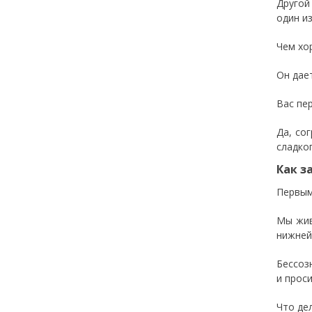
Другой
один и
Чем хо
Он дае
Вас пе
Да, со
сладко
Как з
Первым
Мы жив
нижней
Бессоз
и прос
Что де