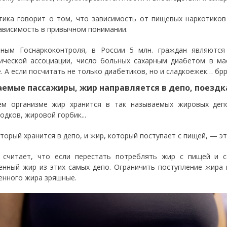
тика говорит о том, что зависимость от пищевых наркотиков
ависимость в привычном понимании.
ным Госнаркоконтроля, в России 5 млн. граждан являютс
ической ассоциации, число больных сахарным диабетом в мас
. А если посчитать не только диабетиков, но и сладкоежек… бр
емые пассажиры, жир направляется в депо, поездк
м организме жир хранится в так называемых жировых депо: 
одков, жировой горбик...
оторый хранится в депо, и жир, который поступает с пищей, — э
 считает, что если перестать потреблять жир с пищей и с
енный жир из этих самых депо. Ограничить поступление жира
енного жира зряшные.