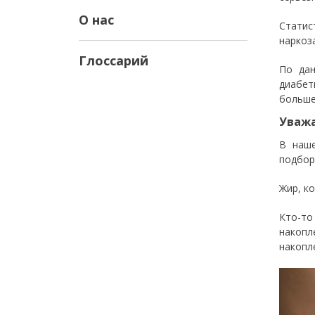
О нас
Статис
наркоз
Глоссарий
По дан
диабет
больше
Уважа
В наше
подбор
Жир, к
Кто-то
накопл
накопл