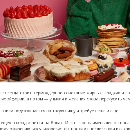
ле всегда стоит термоядерное сочетание жирных, сладких и с
ние эйфории, а потом — уныния и желания снова перекусить чем
ганизм подсаживается на такую пищу и требует еще и еще.
 еще» откладывается на боках. И это еще наименьшее из посл
ному ожирению, инсулинорезистентности и впоследствии к саха