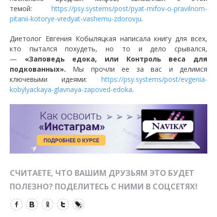
темой:
https://psy.systems/post/pyat-mifov-o-pravilnom-
pitanii-kotorye-vredyat-vashemu-zdorovju
.
Диетолог Евгения Кобыляцкая написала книгу для всех,
кто пытался похудеть, но то и дело срывался,
—
«Заповедь едока, или Контроль веса для
подкованных».
Мы прочли ее за вас и делимся
ключевыми идеями:
https://psy.systems/post/evgenia-
kobylyackaya-glavnaya-zapoved-edoka
.
СЧИТАЕТЕ, ЧТО ВАШИМ ДРУЗЬЯМ ЭТО БУДЕТ
ПОЛЕЗНО? ПОДЕЛИТЕСЬ С НИМИ В СОЦСЕТЯХ!