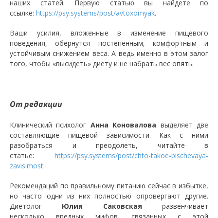
наших статей. Первую статью вы найдете по
ссылке:
https://psy.systems/post/avtoxomyak
.
Ваши усилия, вложенные в изменение пищевого
поведения, обернутся постепенным, комфортным и
устойчивым снижением веса. А ведь именно в этом залог
того, чтобы «высидеть» диету и не набрать вес опять.
От редакции
Клинический психолог
Анна Коновалова
выделяет две
составляющие пищевой зависимости. Как с ними
разобраться и преодолеть, читайте в
статье:
https://psy.systems/post/chto-takoe-pischevaya-
zavisimost
.
Рекомендаций по правильному питанию сейчас в избытке,
но часто одни из них полностью опровергают другие.
Диетолог
Юлия Саковская
развенчивает
несколько вредных мифов, связанных с этой